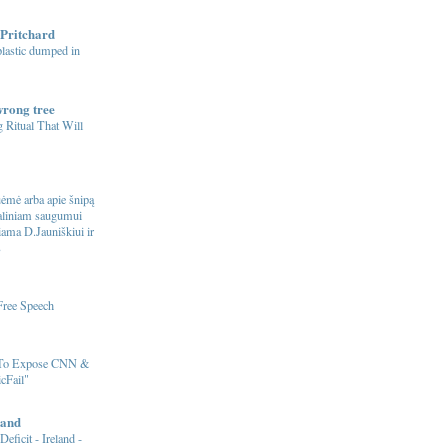
Pritchard
 plastic dumped in
wrong tree
 Ritual That Will
ėmė arba apie šnipą
naliniam saugumui
riama D.Jauniškiui ir
s
Free Speech
 To Expose CNN &
cFail"
and
Deficit - Ireland -