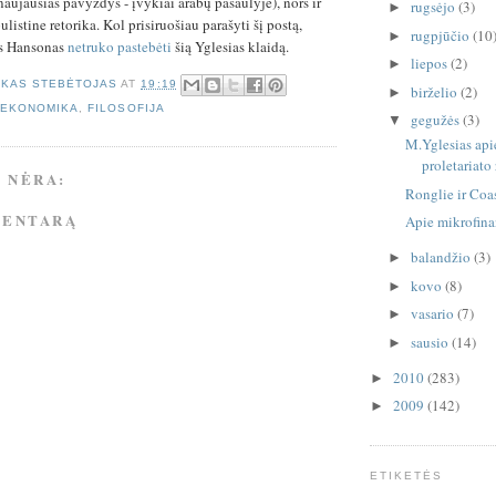
naujausias pavyzdys - įvykiai arabų pasaulyje), nors ir
rugsėjo
(3)
►
istine retorika. Kol prisiruošiau parašyti šį postą,
rugpjūčio
(10
►
ts Hansonas
netruko
pastebėti
šią Yglesias klaidą.
liepos
(2)
►
ŠKAS STEBĖTOJAS
AT
19:19
birželio
(2)
►
,
EKONOMIKA
,
FILOSOFIJA
gegužės
(3)
▼
M.Yglesias api
proletariato
 NĖRA:
Ronglie ir Coa
MENTARĄ
Apie mikrofin
balandžio
(3)
►
kovo
(8)
►
vasario
(7)
►
sausio
(14)
►
2010
(283)
►
2009
(142)
►
ETIKETĖS