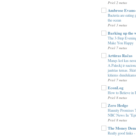
Prieš 2 metus
Ambrose Evans-
Bacteria are eating
the ocean
Prieš 3 metus
Barking up the 
The 3-Step Evening
Make You Happy
Prieš 7 metus
Artūras Račas
Manęs kol kas nesu
A.Paleckį ir nacio
jautrias temas. Ski
kitiems dundukam
Prieš 7 metus
EconLog
How to Believe in 
Prieš 8 metus
Zero Hedge
Hannity Promises
NBC News In "Epi
Prieš 8 metus
The Money Dem
Really good links - 