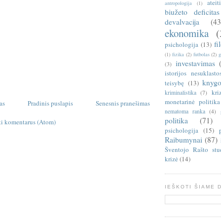
ateit
antropologija
(1)
biužeto deficitas
devalvacija
(43
ekonomika
(
fi
psichologija
(13)
(1)
fizika
(2)
futbolas
(2)
g
investavimas
(3)
istorijos nesuklasto
knygo
teisybę
(13)
kri
kriminalistika
(7)
monetarinė politika
as
Pradinis puslapis
Senesnis pranešimas
nematoma ranka
(4)
politika
(71)
ti komentarus (Atom)
psichologija
(15)
Raibumynai
(87)
Šventojo Rašto stu
krizė
(14)
IEŠKOTI ŠIAME 