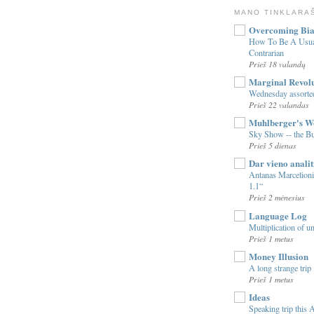
MANO TINKLARA
Overcoming Bia
How To Be A Usua
Contrarian
Prieš 18 valandų
Marginal Revol
Wednesday assorted
Prieš 22 valandas
Muhlberger's W
Sky Show -- the 
Prieš 5 dienas
Dar vieno analit
Antanas Marcelioni
1.1“
Prieš 2 mėnesius
Language Log
Multiplication of u
Prieš 1 metus
Money Illusion
A long strange trip
Prieš 1 metus
Ideas
Speaking trip this A