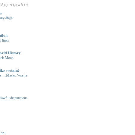
ŠČIŲ SĄRAŠAS
s
lly-Right
ution
 links
orld History
Buck Moon
iko svetainė
s - „Master Versija
nlawful disjunctions
pril