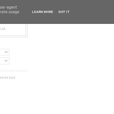
user-agent
erate usage
LEARN MORE
GOT IT
FIJA
ARCHYVAS