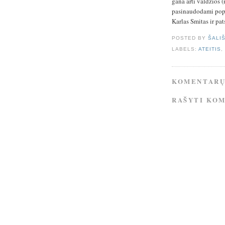
gana arti valdžios (
pasinaudodami popul
Karlas Smitas ir pa
POSTED BY
ŠALI
LABELS:
ATEITIS
KOMENTARŲ
RAŠYTI KO