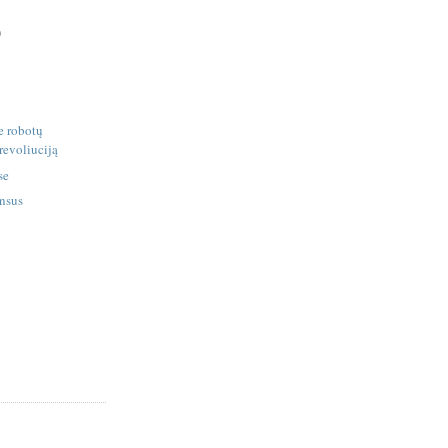
)
e robotų
 revoliuciją
se
ansus