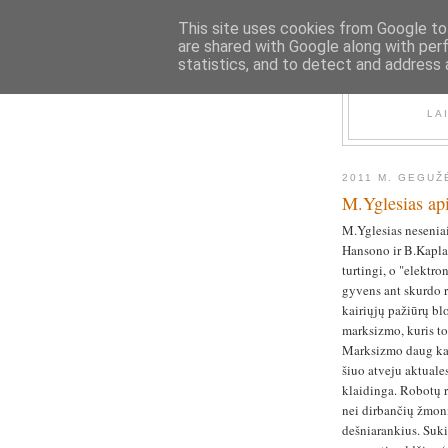
This site uses cookies from Google to 
are shared with Google along with per
statistics, and to detect and address 
LA
2011 M. GEGUŽ
M.Yglesias api
M.Yglesias nesenia
Hansono ir B.Kapl
turtingi, o "elektr
gyvens ant skurdo r
kairiųjų pažiūrų bl
marksizmo, kuris to
Marksizmo daug kas 
šiuo atveju aktuale
klaidinga. Robotų r
nei dirbančių žmoni
dešniarankius. Sukil