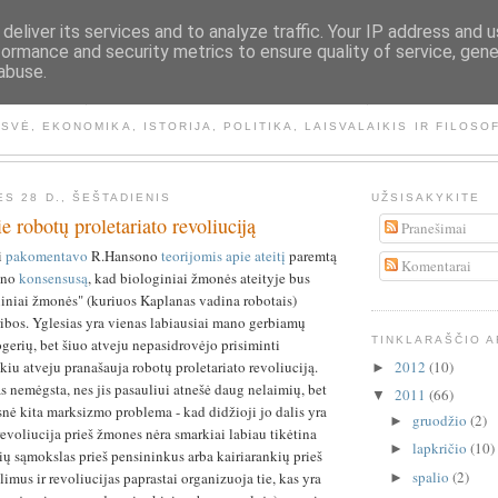
deliver its services and to analyze traffic. Your IP address and 
formance and security metrics to ensure quality of service, gen
abuse.
NEMATOMA RANKA
ISVĖ, EKONOMIKA, ISTORIJA, POLITIKA, LAISVALAIKIS IR FILOSO
ĖS 28 D., ŠEŠTADIENIS
UŽSISAKYKITE
e robotų proletariato revoliuciją
Pranešimai
i
pakomentavo
R.Hansono
teorijomis apie ateitį
paremtą
Komentarai
ano
konsensusą
, kad biologiniai žmonės ateityje bus
oniniai žmonės" (kuriuos Kaplanas vadina robotais)
ibos. Yglesias yra vienas labiausiai mano gerbiamų
TINKLARAŠČIO 
ogerių, bet šiuo atveju nepasidrovėjo prisiminti
2012
(10)
kiu atveju pranašauja robotų proletariato revoliuciją.
►
nemėgsta, nes jis pasauliui atnešė daug nelaimių, bet
2011
(66)
▼
snė kita marksizmo problema - kad didžioji jo dalis yra
gruodžio
(2)
►
evoliucija prieš žmones nėra smarkiai labiau tikėtina
lapkričio
(10)
►
ų sąmokslas prieš pensininkus arba kairiarankių prieš
spalio
(2)
imus ir revoliucijas paprastai organizuoja tie, kas yra
►