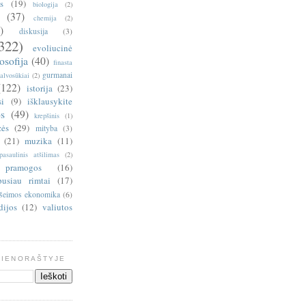
is
(19)
biologija
(2)
(37)
chemija
(2)
)
diskusija
(3)
322)
evoliucinė
losofija
(40)
finasta
gurmanai
alvosūkiai
(2)
(122)
istorija
(23)
si
(9)
išklausykite
s
(49)
krepšinis
(1)
zės
(29)
mityba
(3)
(21)
muzika
(11)
pasaulinis atšilimas
(2)
pramogos
(16)
pusiau rimtai
(17)
šeimos ekonomika
(6)
dijos
(12)
valiutos
DIENORAŠTYJE