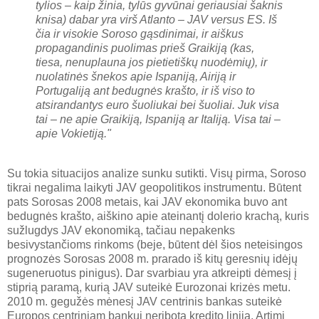
tylios – kaip žinia, tylūs gyvūnai geriausiai šaknis
knisa) dabar yra virš Atlanto – JAV versus ES. Iš
čia ir visokie Soroso gąsdinimai, ir aiškus
propagandinis puolimas prieš Graikiją (kas,
tiesa, nenuplauna jos pietietiškų nuodėmių), ir
nuolatinės šnekos apie Ispaniją, Airiją ir
Portugaliją ant bedugnės krašto, ir iš viso to
atsirandantys euro šuoliukai bei šuoliai. Juk visa
tai – ne apie Graikiją, Ispaniją ar Italiją. Visa tai –
apie Vokietiją."
Su tokia situacijos analize sunku sutikti. Visų pirma, Soroso
tikrai negalima laikyti JAV geopolitikos instrumentu. Būtent
pats Sorosas 2008 metais, kai JAV ekonomika buvo ant
bedugnės krašto, aiškino apie ateinantį dolerio krachą, kuris
sužlugdys JAV ekonomiką, tačiau nepakenks
besivystančioms rinkoms (beje, būtent dėl šios neteisingos
prognozės Sorosas 2008 m. prarado iš kitų geresnių idėjų
sugeneruotus pinigus). Dar svarbiau yra atkreipti dėmesį į
stiprią paramą, kurią JAV suteikė Eurozonai krizės metu.
2010 m. gegužės mėnesį JAV centrinis bankas suteikė
Europos centriniam bankui neribotą kredito liniją. Artimi