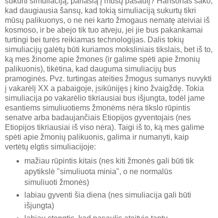
sukurti simuliaciją, panašią į mūsų pasaulį? Hansonas sako,
kad daugiausia šansų, kad tokią simuliaciją sukurtų tikri
mūsų palikuonys, o ne nei karto žmogaus nematę ateiviai iš
kosmoso, ir be abejo tik tuo atveju, jei jie bus pakankamai
turtingi bei turės reikiamas technologijas. Dalis tokių
simuliacijų galėtų būti kuriamos moksliniais tikslais, bet iš to,
ką mes žinome apie žmones (ir galime spėti apie žmonių
palikuonis), tikėtina, kad dauguma simuliacijų bus
pramoginės. Pvz. turtingas ateities žmogus sumanys nuvykti
į vakarėlį XX a pabaigoje, įsikūnijęs į kino žvaigždę. Tokia
simuliacija po vakarėlio tikriausiai bus išjungta, todėl jame
esantiems simuliuotiems žmonėms nėra tikslo rūpintis
senatve arba badaujančiais Etiopijos gyventojais (nes
Etiopijos tikriausiai iš viso nėra). Taigi iš to, ką mes galime
spėti apie žmonių palikuonis, galima ir numanyti, kaip
vertėtų elgtis simuliacijoje:
mažiau rūpintis kitais (nes kiti žmonės gali būti tik
apytikslė "simuliuota minia", o ne normalūs
simuliuoti žmonės)
labiau gyventi šia diena (nes simuliacija gali būti
išjungta)