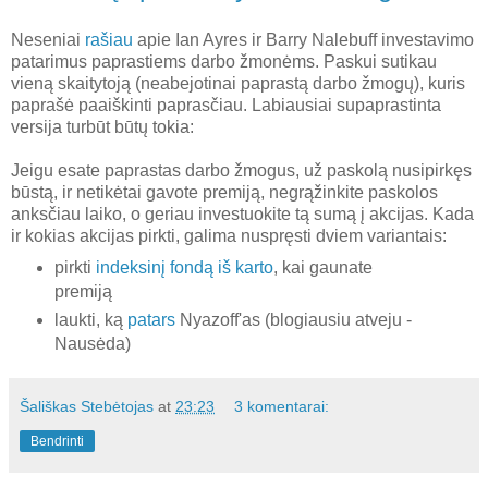
Neseniai
rašiau
apie Ian Ayres ir Barry Nalebuff investavimo
patarimus paprastiems darbo žmonėms. Paskui sutikau
vieną skaitytoją (neabejotinai paprastą darbo žmogų), kuris
paprašė paaiškinti paprasčiau. Labiausiai supaprastinta
versija turbūt būtų tokia:
Jeigu esate paprastas darbo žmogus, už paskolą nusipirkęs
būstą, ir netikėtai gavote premiją, negrąžinkite paskolos
anksčiau laiko, o geriau investuokite tą sumą į akcijas. Kada
ir kokias akcijas pirkti, galima nuspręsti dviem variantais:
pirkti
indeksinį fondą
iš karto
, kai gaunate
premiją
laukti, ką
patars
Nyazoff'as (blogiausiu atveju -
Nausėda)
Šališkas Stebėtojas
at
23:23
3 komentarai:
Bendrinti