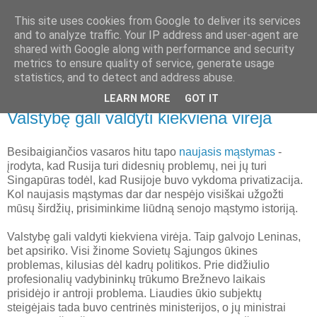
This site uses cookies from Google to deliver its services
Nematoma ranka
and to analyze traffic. Your IP address and user-agent are
shared with Google along with performance and security
metrics to ensure quality of service, generate usage
Laisvė, ekonomika, istorija, politika, laisvalaikis ir filosofija
statistics, and to detect and address abuse.
LEARN MORE
GOT IT
2010 m. rugpjūčio 31 d., antradienis
Valstybę gali valdyti kiekviena virėja
Besibaigiančios vasaros hitu tapo
naujasis mąstymas
-
įrodyta, kad Rusija turi didesnių problemų, nei jų turi
Singapūras todėl, kad Rusijoje buvo vykdoma privatizacija.
Kol naujasis mąstymas dar dar nespėjo visiškai užgožti
mūsų širdžių, prisiminkime liūdną senojo mąstymo istoriją.
Valstybę gali valdyti kiekviena virėja. Taip galvojo Leninas,
bet apsiriko. Visi žinome Sovietų Sąjungos ūkines
problemas, kilusias dėl kadrų politikos. Prie didžiulio
profesionalių vadybininkų trūkumo Brežnevo laikais
prisidėjo ir antroji problema. Liaudies ūkio subjektų
steigėjais tada buvo centrinės ministerijos, o jų ministrai