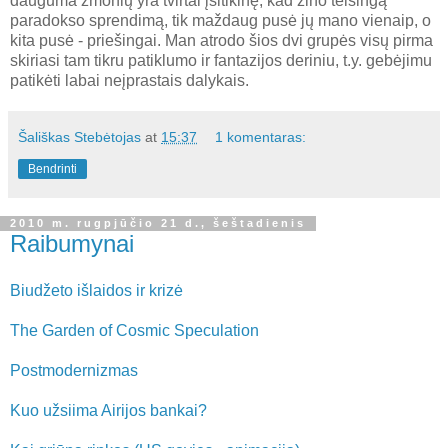
dauguma žmonių yra tvirtai įsitikinę, kad žino teisingą
paradokso sprendimą, tik maždaug pusė jų mano vienaip, o
kita pusė - priešingai. Man atrodo šios dvi grupės visų pirma
skiriasi tam tikru patiklumo ir fantazijos deriniu, t.y. gebėjimu
patikėti labai neįprastais dalykais.
Šališkas Stebėtojas
at
15:37
1 komentaras:
Bendrinti
2010 m. rugpjūčio 21 d., šeštadienis
Raibumynai
Biudžeto išlaidos ir krizė
The Garden of Cosmic Speculation
Postmodernizmas
Kuo užsiima Airijos bankai?