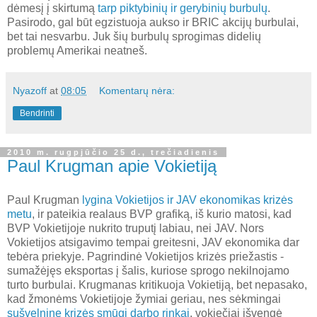
dėmesį į skirtumą
tarp piktybinių ir gerybinių burbulų
.
Pasirodo, gal būt egzistuoja aukso ir BRIC akcijų burbulai,
bet tai nesvarbu. Juk šių burbulų sprogimas didelių
problemų Amerikai neatneš.
Nyazoff
at
08:05
Komentarų nėra:
Bendrinti
2010 m. rugpjūčio 25 d., trečiadienis
Paul Krugman apie Vokietiją
Paul Krugman
lygina Vokietijos ir JAV ekonomikas krizės
metu
, ir pateikia realaus BVP grafiką, iš kurio matosi, kad
BVP Vokietijoje nukrito truputį labiau, nei JAV. Nors
Vokietijos atsigavimo tempai greitesni, JAV ekonomika dar
tebėra priekyje. Pagrindinė Vokietijos krizės priežastis -
sumažėjęs eksportas į šalis, kuriose sprogo nekilnojamo
turto burbulai. Krugmanas kritikuoja Vokietiją, bet nepasako,
kad žmonėms Vokietijoje žymiai geriau, nes sėkmingai
sušvelninę krizės smūgį darbo rinkai
, vokiečiai išvengė