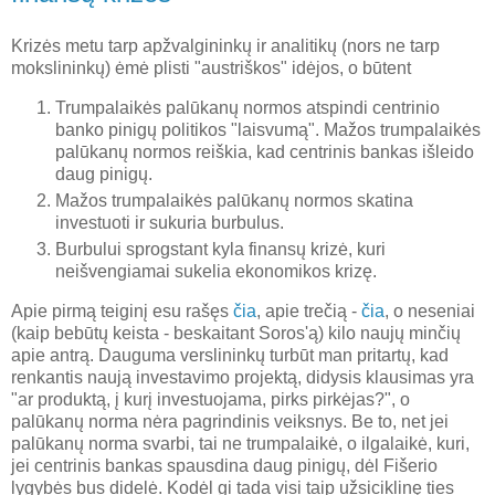
Krizės metu tarp apžvalgininkų ir analitikų (nors ne tarp
mokslininkų) ėmė plisti "austriškos" idėjos, o būtent
Trumpalaikės palūkanų normos atspindi centrinio
banko pinigų politikos "laisvumą". Mažos trumpalaikės
palūkanų normos reiškia, kad centrinis bankas išleido
daug pinigų.
Mažos trumpalaikės palūkanų normos skatina
investuoti ir sukuria burbulus.
Burbului sprogstant kyla finansų krizė, kuri
neišvengiamai sukelia ekonomikos krizę.
Apie pirmą teiginį esu rašęs
čia
, apie trečią -
čia
, o neseniai
(kaip bebūtų keista - beskaitant Soros'ą) kilo naujų minčių
apie antrą. Dauguma verslininkų turbūt man pritartų, kad
renkantis naują investavimo projektą, didysis klausimas yra
"ar produktą, į kurį investuojama, pirks pirkėjas?", o
palūkanų norma nėra pagrindinis veiksnys. Be to, net jei
palūkanų norma svarbi, tai ne trumpalaikė, o ilgalaikė, kuri,
jei centrinis bankas spausdina daug pinigų, dėl Fišerio
lygybės bus didelė. Kodėl gi tada visi taip užsiciklinę ties