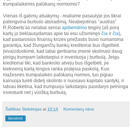
trumpalaikėmis palūkanų normomis?
Vienas iš galimų atsakymų - realiame pasaulyje jos tikrai
palengvina burbulo atsiradimą. Neabejotinas "austras"
R.Roberts'as nelabai seniai
apibendrino
teiginį (aš porą
kartų jo beklausydamas apie tai esu užsiminęs
čia
ir
čia
),
kad pastarosios finansų krizės priežastis buvo numanoma
garantija, kad žlungančių bankų kreditoriai bus išgelbėti.
Įsivaizduokime, kad labai gerbiama įmonė skolinasi daug
pinigų trumpam laikotarpiui ir investuoja į burbulą. Jeigu
kreditoriai tiki, kad bankroto atveju bus išgelbėti, jie
kiekvieną kartą lengva ranka pratęsia paskolą. Kuo
mažesnės trumpalaikės palūkanų normos, tuo pigiau
kainuoja turėti didelį skolinto ir nuosavo kapitalo santykį, ir
labiau tikėtina, kad trumpuoju laikotarpiu pasidarys pelninga
investuoti net į visišką burbulą.
Šališkas Stebėtojas
at
10:14
Komentarų nėra:
Bendrinti