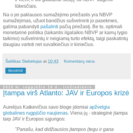
lūkesčiais.
Na o jei paklausos sumažėjimo priežastis yra NBVP
sumažėjimas, užuot bandžius sušvelninti jo pasekmes,
galima pabandyti
pašalinti
pačią priežastį. Be to, optimali
monetarinė politika (laikantis ilgalaikio NBVP ar kainų lygio
taikinio) sušvelnintų ir neigiamą turto efektą, taigi paskatintų
daugiau vartoti net suvalkiečius ir kiniečius.
Šališkas Stebėtojas
at
10:43
Komentarų nėra:
Bendrinti
2010 m. rugpjūčio 18 d., trečiadienis
Įtampa virš Atlanto: JAV ir Europos krizė
Aurelijus Katkevičius savo bloge įdomiai
apžvelgia
globalines rugpjūčio naujienas
. Viena jų - strateginė įtampa
tarp JAV ir Europos sąjungos:
"Panašu, kad didžiausios įtampos (tegu ir gana