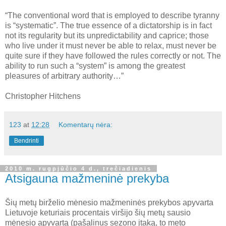
“The conventional word that is employed to describe tyranny
is “systematic”. The true essence of a dictatorship is in fact
not its regularity but its unpredictability and caprice; those
who live under it must never be able to relax, must never be
quite sure if they have followed the rules correctly or not. The
ability to run such a “system” is among the greatest
pleasures of arbitrary authority…”
Christopher Hitchens
123
at
12:28
Komentarų nėra:
Bendrinti
2010 m. rugpjūčio 4 d., trečiadienis
Atsigauna mažmeninė prekyba
Šių metų birželio mėnesio mažmeninės prekybos apyvarta
Lietuvoje keturiais procentais viršijo šių metų sausio
mėnesio apyvartą (pašalinus sezono įtaką, to meto