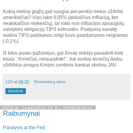
Kokią metinę grąžą gali saugiai per penkis metus uždirbti
amerikiečiai? Viso labo 0,05% (atskaičius infliaciją, bet
neatskaičius mokesčių), tai rodo nuo infliacijos apsaugotų
valstybės obligacijų TIPS kotiruotės. Praėjusią savaitę
realios TIPS palūkanos netgi buvo pasidariusios neigiamos
(-0,1%).
Iš kitos pusės pažiūrėjus, gal žinutę reikėjo pavadinti kiek
kitaip: "Kiniečiai, netaupykite!". Juk sunkiu kiniečių darbu
uždirbtus pinigus Kinijos centrinis bankas skolina JAV.
123
at
08:20
Komentarų nėra:
Bendrinti
2010 m. rugpjūčio 15 d., sekmadienis
Raibumynai
Paralysis at the Fed