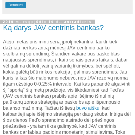
Bendrinti
2010 m. rugpjūčio 10 d., antradienis
Ką darys JAV centrinis bankas?
Atėjo metas prisiminti seną įprotį nekantriai laukti kiek
dažniau nei kas antrą mėnesį JAV centrinio banko
skelbiamų sprendimų. Šiandien vakare bus paskelbtas
naujausias sprendimas, ir kaip senais gerais laikais, dabar
vėl galima dėlioti įvairių variantų tikimybes, bei spėlioti,
kokia galėtų būti rinkos reakcija į galimus sprendimus. Jau
kuris laikas šio malonumo nebuvo, nes JAV rezervų norma
ilgam užstrigo 0-0.25% intervale. Kai kas pabandė atgaivinti
šį "sportą" šių metų pradžioje, vis tikėdamiesi kad Fed'as
(JAV centrinis bankas) prabils apie išėjimo iš nulinių
palūkanų zonos strategiją ar paskelbs apie išpampusio
balanso mažinimą. Tačiau iš tiesų
buvo aišku
, kad
kalbantieji apie išėjimo strategiją per daug skuba. Intriga dėl
šios dienos Fed'o sprendimo atsirado dėl priešingos
priežasties - yra tam tikra galimybė, kad JAV centrinis
bankas dar labiau padidins monetarinį stimuliavimą. Toks