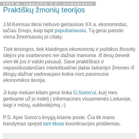
2010 m. rugpjūčio 2 d., pirmadienis
Praktiškų žmonių teorijos
J.M.Keinsas tikrai nebuvo geriausias XX a. ekonomistas,
tačiau žinojo, kaip tapti
populiariausiu
. Tą gerai parodo
viena žinomiausių jo citatų:
Tiek teisingos, tiek klaidingos ekonomistų ir politikos filosofų
idėjos yra svarbesnės nei dažnai manoma. Iš tiesų beveik
vien tik jos ir valdo pasaulį. Save praktiškais ir
nepasiduodančiais intelektualinei įtakai
laikantys žmonės
iš
tikrųjų dažnai vadovaujasi kokia nors pasenusia
ekonomikos teorija.
Ji kaip niekam kitam gerai tinka
G.Soros'ui
, kurį mes
gerbiame už jo indėlį į informacinės visuomenės Lietuvoje,
taigi ir mūsų, suklestėjimą ;-)
P.S. Apie Soros'o knygą kitame poste. Čia tik mano
bandymas spręsti
tam tikras
koordinacijos problemas.