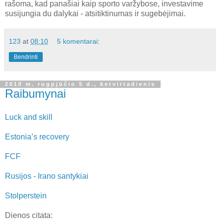
rašoma, kad panašiai kaip sporto varžybose, investavime
susijungia du dalykai - atsitiktinumas ir sugebėjimai.
123
at
08:10
5 komentarai:
Bendrinti
2010 m. rugpjūčio 5 d., ketvirtadienis
Raibumynai
Luck and skill
Estonia’s recovery
FCF
Rusijos - Irano santykiai
Stolperstein
Dienos citata: