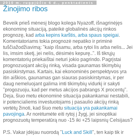
2010 m. rugpjūčio 6 d., penktadienis
Žinojimo ribos
Beveik prieš mėnesį blogo kolega Nyazoff, išnagrinėjęs
ekonominę situaciją, pateikė globalinės akcijų rinkos
prognozę, kad
arba kepins karštis, arba spaus speigai
.
Komentatoriams tokia prognozė nepatiko ir priminė
tuščiažodžiavimą: "kaip išsamu, arba rytoi lis arba nelis... Jei
lis, imsim sketį, jei nelis, dėsimės kepurę..". Iš tikrųjų
komentatorių priekaištai neturi jokio pagrindo. Pagrįstai
prognozuojant akcijų rinką, visada gaunamas tikimybių
pasiskirstymas. Kartais, kai ekonominės perspektyvos yra
itin aiškios, gaunamas gan siauras pasiskirstymas, ir per
daug nemeluojant galima imti tikimybių vidurkį ir sakyti
"progozuoju, kad per metus akcijos pabrangs X procentų".
Deja, šiuo metu ekonominė situacija pakankamai nestabili,
ir potencialiems investuotojams į pasaulio akcijų rinką
vertėtų žinoti, kad šiuo metu
situacija yra pakankamai
pavojinga
. Ar norėtumėte eiti rytoj į žygį, jei sinoptikai
prognozuotų temperatūrą nuo -15 iki +25 laipsnių Celsijaus?
P.S. Vakar įdėjau nuorodą "
Luck and Skill
", ten kaip tik ir