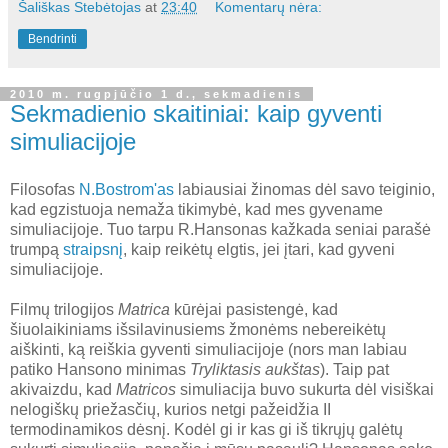
Šališkas Stebėtojas
at
23:40
Komentarų nėra:
Bendrinti
2010 m. rugpjūčio 1 d., sekmadienis
Sekmadienio skaitiniai: kaip gyventi
simuliacijoje
Filosofas
N.Bostrom'as
labiausiai žinomas dėl savo teiginio,
kad egzistuoja nemaža tikimybė, kad mes gyvename
simuliacijoje. Tuo tarpu R.Hansonas kažkada seniai parašė
trumpą
straipsnį
, kaip reikėtų elgtis, jei įtari, kad gyveni
simuliacijoje.
Filmų trilogijos
Matrica
kūrėjai pasistengė, kad
šiuolaikiniams išsilavinusiems žmonėms nebereikėtų
aiškinti, ką reiškia gyventi simuliacijoje (nors man labiau
patiko Hansono minimas
Tryliktasis aukštas
). Taip pat
akivaizdu, kad
Matricos
simuliacija buvo sukurta dėl visiškai
nelogiškų priežasčių, kurios netgi pažeidžia II
termodinamikos dėsnį. Kodėl gi ir kas gi iš tikrųjų galėtų