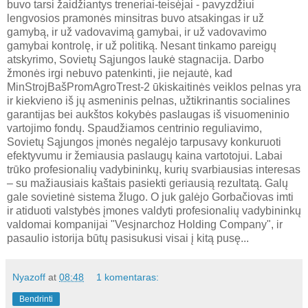
buvo tarsi žaidžiantys treneriai-teisėjai - pavyzdžiui
lengvosios pramonės minsitras buvo atsakingas ir už
gamybą, ir už vadovavimą gamybai, ir už vadovavimo
gamybai kontrolę, ir už politiką. Nesant tinkamo pareigų
atskyrimo, Sovietų Sąjungos laukė stagnacija. Darbo
žmonės irgi nebuvo patenkinti, jie nejautė, kad
MinStrojBašPromAgroTrest-2 ūkiskaitinės veiklos pelnas yra
ir kiekvieno iš jų asmeninis pelnas, užtikrinantis socialines
garantijas bei aukštos kokybės paslaugas iš visuomeninio
vartojimo fondų. Spaudžiamos centrinio reguliavimo,
Sovietų Sąjungos įmonės negalėjo tarpusavy konkuruoti
efektyvumu ir žemiausia paslaugų kaina vartotojui. Labai
trūko profesionalių vadybininkų, kurių svarbiausias interesas
– su mažiausiais kaštais pasiekti geriausią rezultatą. Galų
gale sovietinė sistema žlugo. O juk galėjo Gorbačiovas imti
ir atiduoti valstybės įmones valdyti profesionalių vadybininkų
valdomai kompanijai "Vesjnarchoz Holding Company", ir
pasaulio istorija būtų pasisukusi visai į kitą pusę...
Nyazoff
at
08:48
1 komentaras:
Bendrinti