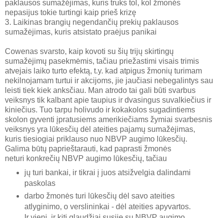
paklausos sumažėjimas, kuris truks tol, kol žmonės
nepasijus tokie turtingi kaip prieš krizę
3. Laikinas brangių negendančių prekių paklausos
sumažėjimas, kuris atsistato praėjus panikai
Cowenas svarsto, kaip kovoti su šių trijų skirtingų
sumažėjimų pasekmėmis, tačiau priežastimi visais trimis
atvejais laiko turto efektą, t.y. kad atpigus žmonių turimam
nekilnojamam turtui ir akcijoms, jie jaučiasi nebegalintys sau
leisti tiek kiek anksčiau. Man atrodo tai gali būti svarbus
veiksnys tik kalbant apie taupius ir dvasingus suvalkiečius ir
kiniečius. Tuo tarpu holivudo ir kokakolos sugadintiems
skolon gyventi įpratusiems amerikiečiams žymiai svarbesnis
veiksnys yra lūkesčių dėl ateities pajamų sumažėjimas,
kuris tiesiogiai priklauso nuo NBVP augimo lūkesčių.
Galima būtų paprieštarauti, kad paprasti žmonės
neturi konkrečių NBVP augimo lūkesčių, tačiau
jų turi bankai, ir tikrai į juos atsižvelgia dalindami
paskolas
darbo žmonės turi lūkesčių dėl savo ateities
atlyginimo, o verslininkai - dėl ateities apyvartos.
Ir vieni, ir kiti glaudžiai susiję su NBVP augimo