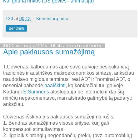
Kai griūna rinkos (US govies - animacija)
123
at
00:13
Komentarų nėra:
Bendrinti
2010 m. rugpjūčio 19 d., ketvirtadienis
Apie paklausos sumažėjimą
T.Cowenas, kalbėdamas apie savo galvoje besisukančią
tradicinės ir austriškos makroekonomikos sintezę, anksčiau
naudodavo miglotus terminus "real AD" ir "nominal AD", o
neseniai pabandė
paaiškinti
, ką konkrečiai turi galvoje.
Kadangi
S.Sumneris
atostogauja be interneto ir dar šių
minčių nepakomentavo, man atsirado galimybė tą padaryti
anksčiau.
Cowenas išskiria tris paklausos sumažėjimo rūšis:
1. Bendras sumažėjimas visose srityse, kurį gali
kompensuoti stimuliavimas
2. Ilgalaikis brangių negendančių prekių (pvz. automobilių)