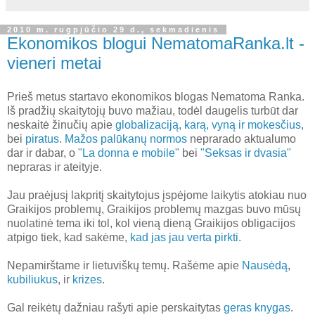
2010 m. rugpjūčio 29 d., sekmadienis
Ekonomikos blogui NematomaRanka.lt -
vieneri metai
Prieš metus startavo ekonomikos blogas Nematoma Ranka.
Iš pradžių skaitytojų buvo mažiau, todėl daugelis turbūt dar
neskaitė žinučių apie
globalizaciją
,
karą, vyną ir mokesčius
,
bei
piratus
.
Mažos palūkanų normos
neprarado aktualumo
dar ir dabar, o
"La donna e mobile"
bei
"Seksas ir dvasia"
nepraras ir ateityje.
Jau praėjusį lakpritį skaitytojus įspėjome laikytis atokiau nuo
Graikijos problemų, Graikijos problemų mazgas buvo mūsų
nuolatinė tema iki tol, kol vieną dieną Graikijos obligacijos
atpigo tiek, kad sakėme,
kad jas jau verta pirkti
.
Nepamirštame ir lietuviškų temų. Rašėme apie
Nausėdą
,
kubiliukus
, ir
krizes
.
Gal reikėtų dažniau rašyti apie perskaitytas
geras knygas
.