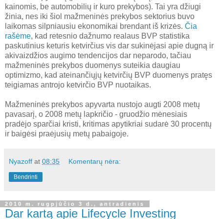
kainomis, be automobilių ir kuro prekybos). Tai yra džiugi
žinia, nes iki šiol mažmeninės prekybos sektorius buvo
laikomas silpniausiu ekonomikai brendant iš krizės.
Čia
rašėme
, kad retesnio dažnumo realaus BVP statistika
paskutinius keturis ketvirčius vis dar sukinėjasi apie dugną ir
akivaizdžios augimo tendencijos dar neparodo, tačiau
mažmeninės prekybos duomenys suteikia daugiau
optimizmo, kad ateinančiųjų ketvirčių BVP duomenys pratęs
teigiamas antrojo ketvirčio BVP nuotaikas.
Mažmeninės prekybos apyvarta nustojo augti 2008 metų
pavasarį, o 2008 metų lapkričio - gruodžio mėnesiais
pradėjo sparčiai kristi, kritimas apytikriai sudarė 30 procentų
ir baigėsi praėjusių metų pabaigoje.
Nyazoff
at
08:35
Komentarų nėra:
Bendrinti
2010 m. rugpjūčio 3 d., antradienis
Dar kartą apie Lifecycle Investing