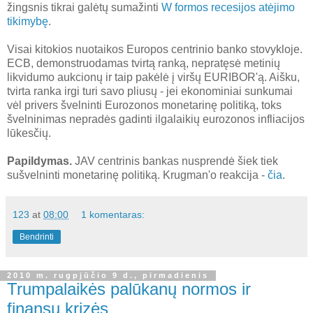
žingsnis tikrai galėtų sumažinti
W formos recesijos atėjimo
tikimybę
.
Visai kitokios nuotaikos Europos centrinio banko stovykloje.
ECB, demonstruodamas tvirtą ranką, nepratęsė metinių
likvidumo aukcionų ir taip pakėlė į viršų EURIBOR'ą. Aišku,
tvirta ranka irgi turi savo pliusų - jei ekonominiai sunkumai
vėl privers švelninti Eurozonos monetarinę politiką, toks
švelninimas nepradės gadinti ilgalaikių eurozonos infliacijos
lūkesčių.
Papildymas.
JAV centrinis bankas nusprendė šiek tiek
sušvelninti monetarinę politiką. Krugman'o reakcija -
čia
.
123
at
08:00
1 komentaras:
Bendrinti
2010 m. rugpjūčio 9 d., pirmadienis
Trumpalaikės palūkanų normos ir
finansų krizės