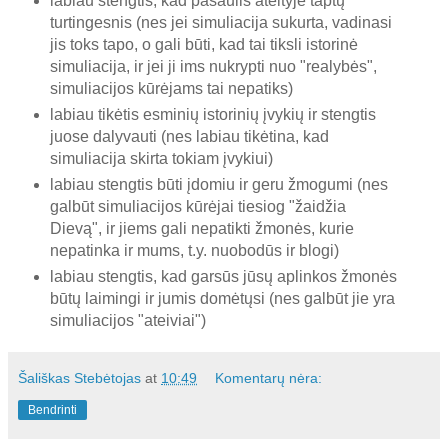
labiau stengtis, kad pasaulis ateityje taptų
turtingesnis (nes jei simuliacija sukurta, vadinasi
jis toks tapo, o gali būti, kad tai tiksli istorinė
simuliacija, ir jei ji ims nukrypti nuo "realybės",
simuliacijos kūrėjams tai nepatiks)
labiau tikėtis esminių istorinių įvykių ir stengtis
juose dalyvauti (nes labiau tikėtina, kad
simuliacija skirta tokiam įvykiui)
labiau stengtis būti įdomiu ir geru žmogumi (nes
galbūt simuliacijos kūrėjai tiesiog "žaidžia
Dievą", ir jiems gali nepatikti žmonės, kurie
nepatinka ir mums, t.y. nuobodūs ir blogi)
labiau stengtis, kad garsūs jūsų aplinkos žmonės
būtų laimingi ir jumis domėtųsi (nes galbūt jie yra
simuliacijos "ateiviai")
Šališkas Stebėtojas
at
10:49
Komentarų nėra:
Bendrinti