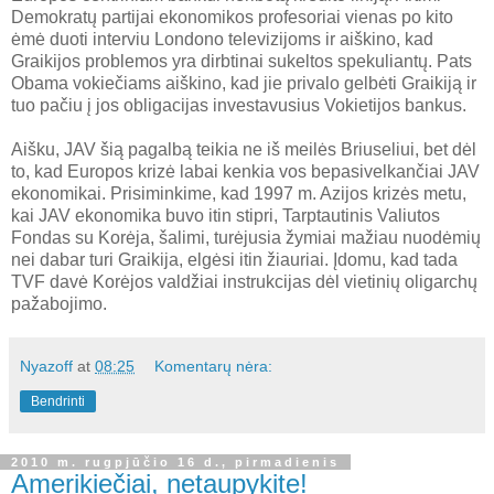
Demokratų partijai ekonomikos profesoriai vienas po kito
ėmė duoti interviu Londono televizijoms ir aiškino, kad
Graikijos problemos yra dirbtinai sukeltos spekuliantų. Pats
Obama vokiečiams aiškino, kad jie privalo gelbėti Graikiją ir
tuo pačiu į jos obligacijas investavusius Vokietijos bankus.
Aišku, JAV šią pagalbą teikia ne iš meilės Briuseliui, bet dėl
to, kad Europos krizė labai kenkia vos bepasivelkančiai JAV
ekonomikai. Prisiminkime, kad 1997 m. Azijos krizės metu,
kai JAV ekonomika buvo itin stipri, Tarptautinis Valiutos
Fondas su Korėja, šalimi, turėjusia žymiai mažiau nuodėmių
nei dabar turi Graikija, elgėsi itin žiauriai. Įdomu, kad tada
TVF davė Korėjos valdžiai instrukcijas dėl vietinių oligarchų
pažabojimo.
Nyazoff
at
08:25
Komentarų nėra:
Bendrinti
2010 m. rugpjūčio 16 d., pirmadienis
Amerikiečiai, netaupykite!