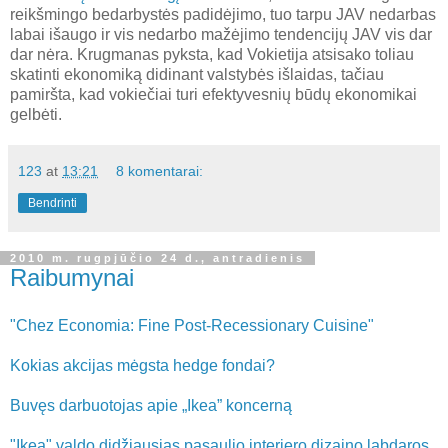
reikšmingo bedarbystės padidėjimo, tuo tarpu JAV nedarbas
labai išaugo ir vis nedarbo mažėjimo tendencijų JAV vis dar
dar nėra. Krugmanas pyksta, kad Vokietija atsisako toliau
skatinti ekonomiką didinant valstybės išlaidas, tačiau
pamiršta, kad vokiečiai turi efektyvesnių būdų ekonomikai
gelbėti.
123
at
13:21
8 komentarai:
Bendrinti
2010 m. rugpjūčio 24 d., antradienis
Raibumynai
"Chez Economia: Fine Post-Recessionary Cuisine"
Kokias akcijas mėgsta hedge fondai?
Buvęs darbuotojas apie „Ikea” koncerną
"Ikea" valdo didžiausias pasaulio interjero dizaino labdaros