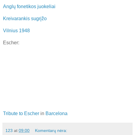
Anglų fonetikos juokeliai
Kreivarankis sugrįžo
Vilnius 1948
Escher:
Tribute to Escher
in
Barcelona
123
at
09:00
Komentarų nėra: