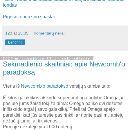
fondas
Pigesnio benzino spąstai
123
at
19:35
Komentarų nėra:
Bendrinti
2010 m. rugpjūčio 22 d., sekmadienis
Sekmadienio skaitiniai: apie Newcomb'o
paradoksą
Viena iš
Newcomb'o paradokso
versijų skamba taip:
Iš kitos galaktikos atskrido super protinga būtybė Omega, ir
pasiūlė jums žaisti tokį žaidimą: Omega paliko dvi dėžutes,
ir išskrido atgal į savo galaktiką. Prieš tai Omega spėjo
pareikšti, kad jūs turėsite pasirinkti, ar norite pasiimti abiejų
dėžučių turinį, ar tik vienos.
Pirmoje dėžutėje yra 1000 dolerių.