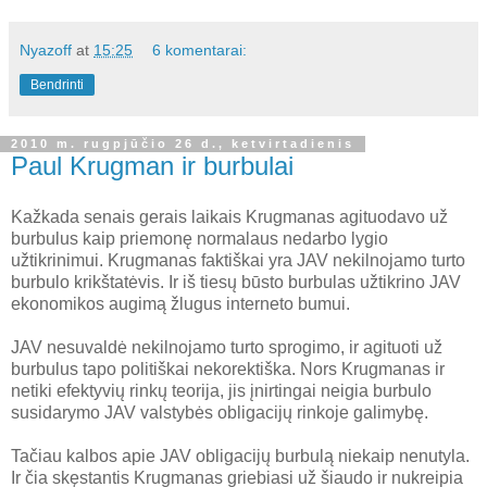
Nyazoff
at
15:25
6 komentarai:
Bendrinti
2010 m. rugpjūčio 26 d., ketvirtadienis
Paul Krugman ir burbulai
Kažkada senais gerais laikais Krugmanas agituodavo už
burbulus kaip priemonę normalaus nedarbo lygio
užtikrinimui. Krugmanas faktiškai yra JAV nekilnojamo turto
burbulo krikštatėvis. Ir iš tiesų būsto burbulas užtikrino JAV
ekonomikos augimą žlugus interneto bumui.
JAV nesuvaldė nekilnojamo turto sprogimo, ir agituoti už
burbulus tapo politiškai nekorektiška. Nors Krugmanas ir
netiki efektyvių rinkų teorija, jis įnirtingai neigia burbulo
susidarymo JAV valstybės obligacijų rinkoje galimybę.
Tačiau kalbos apie JAV obligacijų burbulą niekaip nenutyla.
Ir čia skęstantis Krugmanas griebiasi už šiaudo ir nukreipia