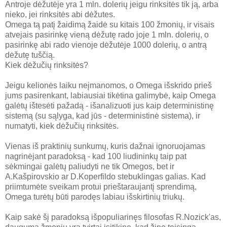
Antroje dėžutėje yra 1 mln. dolerių jeigu rinksitės tik ją, arba
nieko, jei rinksitės abi dėžutes.
Omega tą patį žaidimą žaidė su kitais 100 žmonių, ir visais
atvejais pasirinkę vieną dėžutę rado joje 1 mln. dolerių, o
pasirinkę abi rado vienoje dėžutėje 1000 dolerių, o antrą
dėžutę tuščią.
Kiek dėžučių rinksitės?
Jeigu kelionės laiku neįmanomos, o Omega išskrido prieš
jums pasirenkant, labiausiai tikėtina galimybė, kaip Omega
galėtų ištesėti pažadą - išanalizuoti jus kaip deterministinę
sistemą (su sąlyga, kad jūs - deterministinė sistema), ir
numatyti, kiek dėžučių rinksitės.
Vienas iš praktinių sunkumų, kuris dažnai ignoruojamas
nagrinėjant paradoksą - kad 100 liudininkų taip pat
sėkmingai galėtų paliudyti ne tik Omegos, bet ir
A.Kašpirovskio ar D.Koperfildo stebuklingas galias. Kad
priimtumėte sveikam protui prieštaraujantį sprendimą,
Omega turėtų būti parodęs labiau išskirtinių triukų.
Kaip sakė šį paradoksą išpopuliarinęs filosofas R.Nozick'as,