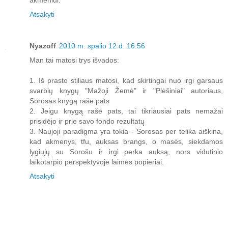
akmeniui.
Atsakyti
Nyazoff
2010 m. spalio 12 d. 16:56
Man tai matosi trys išvados:
1. Iš prasto stiliaus matosi, kad skirtingai nuo irgi garsaus
svarbių knygų "Mažoji Žemė" ir "Plėšiniai" autoriaus,
Sorosas knygą rašė pats
2. Jeigu knygą rašė pats, tai tikriausiai pats nemažai
prisidėjo ir prie savo fondo rezultatų
3. Naujoji paradigma yra tokia - Sorosas per telika aiškina,
kad akmenys, tfu, auksas brangs, o masės, siekdamos
lygiųjų su Sorošu ir irgi perka auksą, nors vidutinio
laikotarpio perspektyvoje laimės popieriai.
Atsakyti