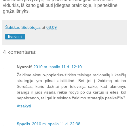
vidurkis, iš karto gali būti įdiegtas praktikoje, ir perteklinė
grąža išnyks.
Šališkas Stebėtojas
at
08:09
Bendrinti
4 komentarai:
Nyazoff
2010 m. spalio 11 d. 12:10
Žaidime akmuo-popierius-žirklės teisinga racionalių lūksečių
strategija yra pilnai atsitiktinė. Bet jei į žaidimą ateina
Sorošas, kuris dažnai per televiziją sako, kad akmenys
brangz ir juos visada reikia rodyti po du kartus iš eilės, kol
nepabrango, tai gal ir teisinga žaidimo strategija pasikeičia?
Atsakyti
Spydis
2010 m. spalio 11 d. 22:38