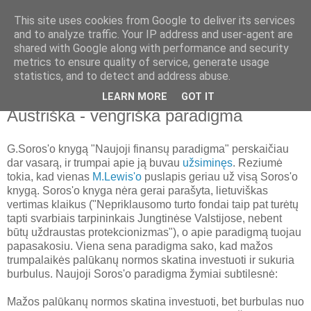
This site uses cookies from Google to deliver its services
Nematoma ranka
and to analyze traffic. Your IP address and user-agent are
shared with Google along with performance and security
metrics to ensure quality of service, generate usage
Laisvė, ekonomika, istorija, politika, laisvalaikis ir filosofija
statistics, and to detect and address abuse.
LEARN MORE
GOT IT
2010 m. spalio 11 d., pirmadienis
Austriška - vengriška paradigma
G.Soros'o knygą "Naujoji finansų paradigma" perskaičiau
dar vasarą, ir trumpai apie ją buvau
užsiminęs
. Reziumė
tokia, kad vienas
M.Lewis'o
puslapis geriau už visą Soros'o
knygą. Soros'o knyga nėra gerai parašyta, lietuviškas
vertimas klaikus ("Nepriklausomo turto fondai taip pat turėtų
tapti svarbiais tarpininkais Jungtinėse Valstijose, nebent
būtų uždraustas protekcionizmas"), o apie paradigmą tuojau
papasakosiu. Viena sena paradigma sako, kad mažos
trumpalaikės palūkanų normos skatina investuoti ir sukuria
burbulus. Naujoji Soros'o paradigma žymiai subtilesnė:
Mažos palūkanų normos skatina investuoti, bet burbulas nuo