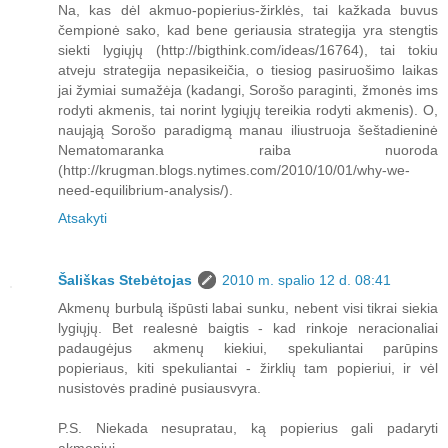
Na, kas dėl akmuo-popierius-žirklės, tai kažkada buvus
čempionė sako, kad bene geriausia strategija yra stengtis
siekti lygiųjų (http://bigthink.com/ideas/16764), tai tokiu
atveju strategija nepasikeičia, o tiesiog pasiruošimo laikas
jai žymiai sumažėja (kadangi, Sorošo paraginti, žmonės ims
rodyti akmenis, tai norint lygiųjų tereikia rodyti akmenis). O,
naująją Sorošo paradigmą manau iliustruoja šeštadieninė
Nematomaranka raiba nuoroda
(http://krugman.blogs.nytimes.com/2010/10/01/why-we-
need-equilibrium-analysis/).
Atsakyti
Šališkas Stebėtojas
2010 m. spalio 12 d. 08:41
Akmenų burbulą išpūsti labai sunku, nebent visi tikrai siekia
lygiųjų. Bet realesnė baigtis - kad rinkoje neracionaliai
padaugėjus akmenų kiekiui, spekuliantai parūpins
popieriaus, kiti spekuliantai - žirklių tam popieriui, ir vėl
nusistovės pradinė pusiausvyra.
P.S. Niekada nesupratau, ką popierius gali padaryti