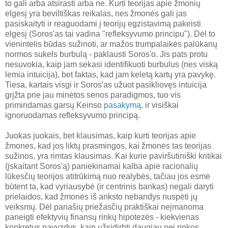
to gali arba atsirasti arba ne. Kurti teorijas apie žmonių
elgesį yra beviltiškas reikalas, nes žmonės gali jas
pasiskaityti ir reaguodami į teorijų egzistavimą pakeisti
elgesį (Soros'as tai vadina "refleksyvumo principu"). Dėl to
vienintelis būdas sužinoti, ar mažos trumpalaikės palūkanų
normos sukels burbulą - paklausti Soros'o. Jis pats protu
nesuvokia, kaip jam sekasi identifikuoti burbulus (nes viską
lemia intuicija), bet faktas, kad jam keletą kartų yra pavykę.
Tiesa, kartais visgi ir Soros'as užuot pasikliovęs intuicija
grįžta prie jau minėtos senos paradigmos, tuo vis
primindamas garsų Keinso
pasakymą
, ir visiškai
ignoruodamas refleksyvumo principą.
Juokas juokais, bet klausimas, kaip kurti teorijas apie
žmones, kad jos liktų prasmingos, kai žmonės tas teorijas
sužinos, yra rimtas klausimas. Kai kurie paviršutiniški kritikai
(įskaitant Soros'ą) paniekinamai kalba apie racionalių
lūkesčių teorijos atitrūkimą nuo realybės, tačiau jos esmė
būtent ta, kad vyriausybė (ir centrinis bankas) negali daryti
prielaidos, kad žmonės iš anksto nebandys nuspėti jų
veiksmų. Dėl panašių priežasčių praktiškai neįmanoma
paneigti efektyvių finansų rinkų hipotezės - kiekvienas
konkretus pavyzdys, kaip užsidirbti daugiau nei rinkos