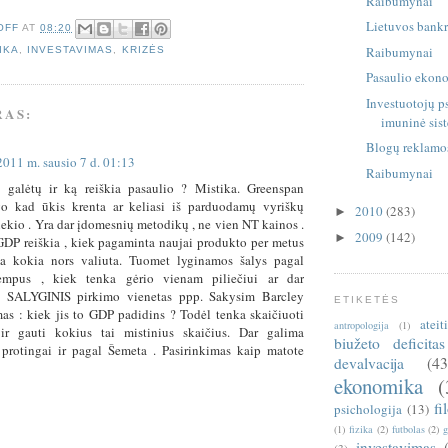
Raibumynai
Lietuvos bankr
OFF
AT
08:20
Raibumynai
IKA
,
INVESTAVIMAS
,
KRIZĖS
Pasaulio ekon
Investuotojų p
RAS:
imuninė sis
Blogų reklamos
2011 m. sausio 7 d. 01:13
Raibumynai
a galėtų ir ką reiškia pasaulio ? Mistika. Greenspan
avo kad ūkis krenta ar keliasi iš parduodamų vyriškų
2010
(283)
►
iekio . Yra dar įdomesnių metodikų , ne vien NT kainos .
2009
(142)
►
GDP reiškia , kiek pagaminta naujai produkto per metus
ama kokia nors valiuta. Tuomet lyginamos šalys pagal
empus , kiek tenka gėrio vienam piliečiui ar dar
 SALYGINIS pirkimo vienetas ppp. Sakysim Barcley
ETIKETĖS
as : kiek jis to GDP padidins ? Todėl tenka skaičiuoti
ateit
antropologija
(1)
 ir gauti kokius tai mistinius skaičius. Dar galima
biužeto deficitas
 protingai ir pagal Šemeta . Pasirinkimas kaip matote
devalvacija
(43
ekonomika
(
fi
psichologija
(13)
(1)
fizika
(2)
futbolas
(2)
g
investavimas