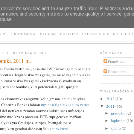
deliver its services and to analyze traffic. Your IP address and 
formance and security metrics to ensure quality of service, gen
abuse.
NEMATOMA RANKA
ISVĖ, EKONOMIKA, ISTORIJA, POLITIKA, LAISVALAIKIS IR FILOSO
 6 D., KETVIRTADIENIS
UŽSISAKYKITE
omika 2011 m.
Pranešimai
os Fondo vertinimu, pasaulio BVP šiemet galėtų paaugti
Komentarai
ocentais. Jeigu viskas bus gerai, tai maždaug taip viskas
nebūtinai viskas bus gerai - kiekviena iš svarbiausių
sėdi ant bombos, kuri potencialiai gali sprogti:
TINKLARAŠČIO 
2012
(10)
s ekonomikos augimui kelia grėsmę net du dalykai.
►
 Centrinis Bankas labiau
rūpinasi ilgalaikiu euro vertės
2011
(66)
▼
kad dėl netikėtai žemiau normos nukritusios infliacijos
gruodžio
(2)
►
avimo nuo krizės procesai, ECB rūpi gerokai mažiau.
lapkričio
(10)
►
lykas yra Graikijos, Airijos, Portugalijos, o
spalio
(2)
kurių kitų gerokai didesnių šalių
euro krizė
.
►