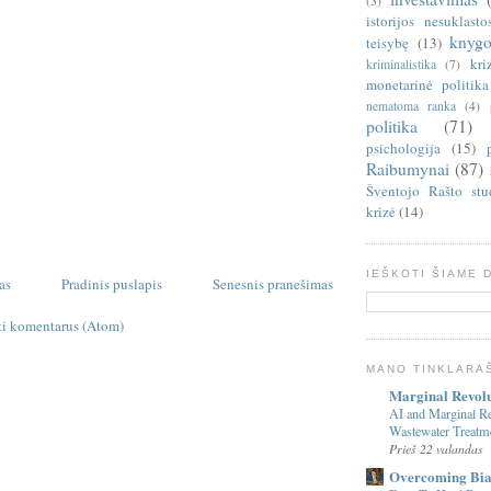
(3)
istorijos nesuklasto
knygo
teisybę
(13)
kri
kriminalistika
(7)
monetarinė politika
nematoma ranka
(4)
politika
(71)
psichologija
(15)
Raibumynai
(87)
Šventojo Rašto stu
krizė
(14)
IEŠKOTI ŠIAME 
as
Pradinis puslapis
Senesnis pranešimas
ti komentarus (Atom)
MANO TINKLARA
Marginal Revol
AI and Marginal Re
Wastewater Treatm
Prieš 22 valandas
Overcoming Bia