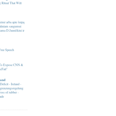
 Ritual That Will
ėmė arba apie šnipą
naliniam saugumui
riama D.Jauniškiui ir
s
Free Speech
 To Expose CNN &
cFail"
and
Deficit - Ireland -
egrenzungsregelung
ross of rubber -
ade