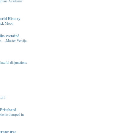
ipline Academic
orld History
Buck Moon
iko svetainė
s - „Master Versija
nlawful disjunctions
pril
Pritchard
 plastic dumped in
wrong tree