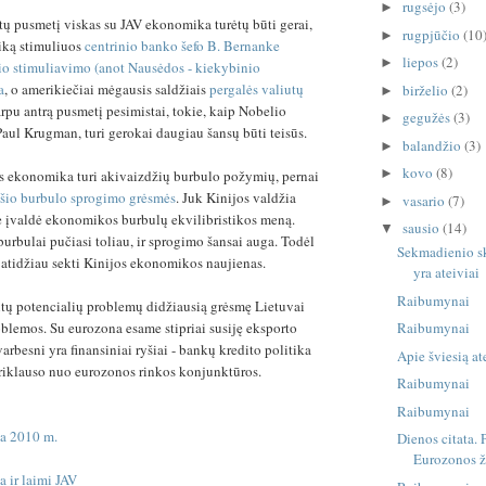
rugsėjo
(3)
►
tų pusmetį viskas su JAV ekonomika turėtų būti gerai,
rugpjūčio
(10
►
iką stimuliuos
centrinio banko šefo B. Bernanke
liepos
(2)
►
io stimuliavimo (anot Nausėdos - kiekybinio
a
, o amerikiečiai mėgausis saldžiais
pergalės valiutų
birželio
(2)
►
arpu antrą pusmetį pesimistai, tokie, kaip Nobelio
gegužės
(3)
►
Paul Krugman, turi gerokai daugiau šansų būti teisūs.
balandžio
(3)
►
kovo
(8)
►
s ekonomika turi akivaizdžių burbulo požymių, pernai
šio burbulo sprogimo grėsmės
. Juk Kinijos valdžia
vasario
(7)
►
e įvaldė ekonomikos burbulų ekvilibristikos meną.
sausio
(14)
▼
burbulai pučiasi toliau, ir sprogimo šansai auga. Todėl
Sekmadienio sk
 atidžiau sekti Kinijos ekonomikos naujienas.
yra ateiviai
Raibumynai
ntų potencialių problemų didžiausią grėsmę Lietuvai
blemos. Su eurozona esame stipriai susiję eksporto
Raibumynai
svarbesni yra finansiniai ryšiai - bankų kredito politika
Apie šviesią at
priklauso nuo eurozonos rinkos konjunktūros.
Raibumynai
Raibumynai
a 2010 m.
Dienos citata.
Eurozonos ž
a ir laimi JAV