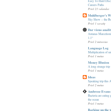
Easy To Hard Disc
Careers Paths
Prieš 23 valandas
Muhlberger's W
Sky Show -- the 
Prieš 1 savaitę
Dar vieno analit
Antanas Marcelioni
1.1“
Prieš 2 mėnesius
Language Log
Multiplication of u
Prieš 1 metus
Money Illusion
A long strange trip
Prieš 1 metus
Ideas
Speaking trip this A
Prieš 2 metus
Ambrose Evans-
Bacteria are eating
the ocean
Prieš 3 metus
Barking up the 