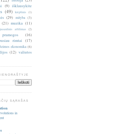
si
(9)
išklausykite
s
(49)
krepšinis
(1)
zės
(29)
mityba
(3)
(21)
muzika
(11)
pasaulinis atšilimas
(2)
pramogos
(16)
pusiau rimtai
(17)
šeimos ekonomika
(6)
dijos
(12)
valiutos
DIENORAŠTYJE
ŠČIŲ SĄRAŠAS
ution
volutions in
ent
s