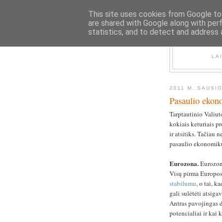
This site uses cookies from Google to 
are shared with Google along with per
statistics, and to detect and address 
LA
2011 M. SAUSIO
Pasaulio ekon
Tarptautinio Valiut
kokiais keturiais pr
ir atsitiks. Tačiau 
pasaulio ekonomikų 
Eurozona.
Eurozono
Visų pirma Europos
stabilumu
, o tai, 
gali sulėtėti atsig
Antras pavojingas da
potencialiai ir kai 