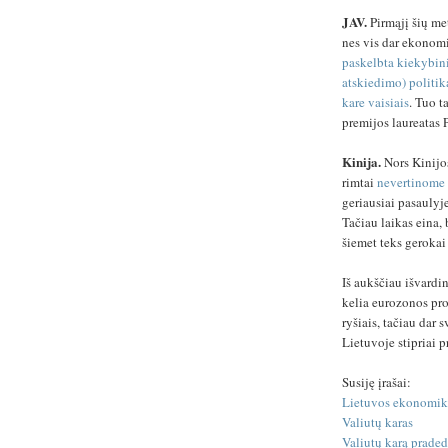
JAV.
Pirmąjį šių me
nes vis dar ekonom
paskelbta kiekybin
atskiedimo) politik
kare vaisiais
. Tuo t
premijos laureatas 
Kinija.
Nors Kinijo
rimtai
nevertinome 
geriausiai pasaulyj
Tačiau laikas eina, 
šiemet teks gerokai
Iš aukščiau išvardi
kelia eurozonos pro
ryšiais, tačiau dar 
Lietuvoje stipriai 
Susiję įrašai:
Lietuvos ekonomik
Valiutų karas
Valiutų karą praded