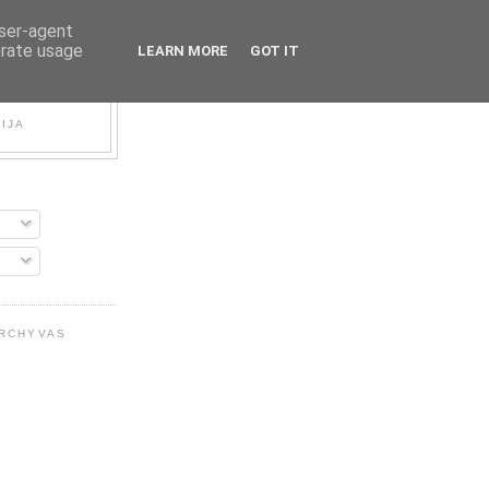
user-agent
erate usage
LEARN MORE
GOT IT
FIJA
ARCHYVAS