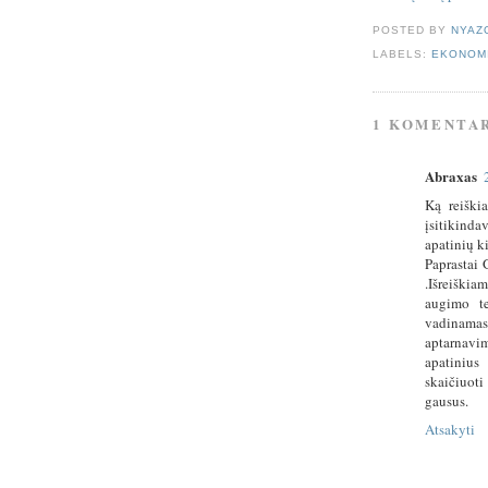
POSTED BY
NYAZ
LABELS:
EKONOM
1 KOMENTA
Abraxas
Ką reiški
įsitikind
apatinių k
Paprastai 
.Išreiški
augimo t
vadinamas
aptarnavim
apatinius
skaičiuoti
gausus.
Atsakyti