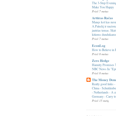
The 3-Step Evening
Make You Happy
Prieš 7 metus
Artūras Račas
Manęs kol kas nesu
A.Paleckį ir nacio
jautrias temas. Ski
kitiems dundukam
Prieš 7 metus
EconLog
How to Believe in 
Prieš 8 metus
Zero Hedge
Hannity Promises
NBC News In "Epi
Prieš 8 metus
The Money Dem
Really good links - 
China - Schuldenb
- Netherlands - A c
Germany - Carry tr
Prieš 15 metų