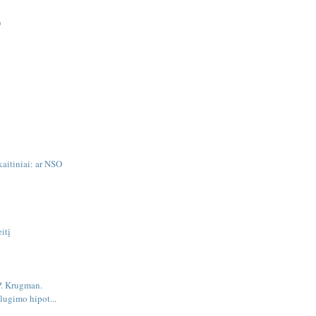
)
aitiniai: ar NSO
eitį
 P. Krugman.
lugimo hipot...