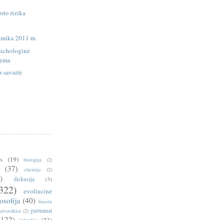
oto rizika
omika 2011 m.
sichologinė
tema
 savaitė
is
(19)
biologija
(2)
(37)
chemija
(2)
)
diskusija
(3)
322)
evoliucinė
losofija
(40)
finasta
gurmanai
alvosūkiai
(2)
(122)
istorija
(23)