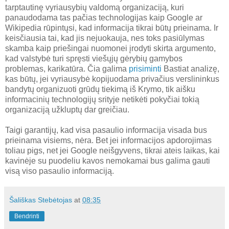
tarptautinę vyriausybių valdomą organizaciją, kuri
panaudodama tas pačias technologijas kaip Google ar
Wikipedia rūpintųsi, kad informacija tikrai būtų prieinama. Ir
keisčiausia tai, kad jis nejuokauja, nes toks pasiūlymas
skamba kaip priešingai nuomonei įrodyti skirta argumento,
kad valstybė turi spręsti viešųjų gėrybių gamybos
problemas, karikatūra. Čia galima
prisiminti
Bastiat analizę,
kas būtų, jei vyriausybė kopijuodama privačius verslininkus
bandytų organizuoti grūdų tiekimą iš Krymo, tik aišku
informacinių technologijų srityje netikėti pokyčiai tokią
organizaciją užkluptų dar greičiau.
Taigi garantijų, kad visa pasaulio informacija visada bus
prieinama visiems, nėra. Bet jei informacijos apdorojimas
toliau pigs, net jei Google neišgyvens, tikrai ateis laikas, kai
kavinėje su puodeliu kavos nemokamai bus galima gauti
visą viso pasaulio informaciją.
Šališkas Stebėtojas
at
08:35
Bendrinti