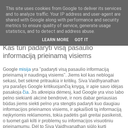
This site uses cookies from Google to deliver its services
Nematoma ranka
and to analyze traffic. Your IP address and user-agent are
shared with Google along with performance and security
metrics to ensure quality of service, generate usage
Laisvė, ekonomika, istorija, politika, laisvalaikis ir filosofija
statistics, and to detect and address abuse.
LEARN MORE
GOT IT
2011 m. rugpjūčio 3 d., trečiadienis
Kas turi padaryti visą pasaulio
informaciją prieinamą visiems
Google
misija
yra "padaryti visą pasaulio informaciją
prieinamą ir naudingą visiems". Jiems kol kas neblogai
sekasi, bet sėkmė pritraukia ir kritikų. Siva Vaidhyanathan
yra parašęs Google kritikuojančią knygą, ir apie savo idėjas
pasakoja
čia
. Jis atkreipia dėmesį, kad Google yra viso labo
pelno siekianti akcinė bendrovė, ir nors dabar geriausias
būdas jiems siekti pelno yra stengtis padaryti kuo daugiau
informacijos prieinamos visiems, ir apkaišioti tą informaciją
neįkyriomis reklamomis, tokia padėtis gali greitai pasikeisti,
o tuomet gali kilti ir problemų su informacijos visuotiniu
prieinamumu. Dėl to Siva Vaidhyanathan siūlo kurti