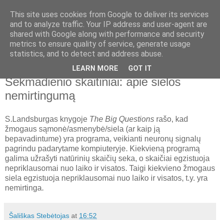
This site uses cookies from Google to deliver its services
Nematoma ranka
and to analyze traffic. Your IP address and user-agent are
shared with Google along with performance and security
metrics to ensure quality of service, generate usage
Laisvė, ekonomika, istorija, politika, laisvalaikis ir filosofija
statistics, and to detect and address abuse.
LEARN MORE
GOT IT
2009 m. gruodžio 27 d., sekmadienis
Sekmadienio skaitiniai: apie sielos
nemirtingumą
S.Landsburgas knygoje
The Big Questions
rašo, kad
žmogaus sąmonė/asmenybė/siela (ar kaip ją
bepavadintume) yra programa, veikianti neuronų signalų
pagrindu padarytame kompiuteryje. Kiekvieną programą
galima užrašyti natūrinių skaičių seka, o skaičiai egzistuoja
nepriklausomai nuo laiko ir visatos. Taigi kiekvieno žmogaus
siela egzistuoja nepriklausomai nuo laiko ir visatos, t.y. yra
nemirtinga.
Šališkas Stebėtojas
at
16:52