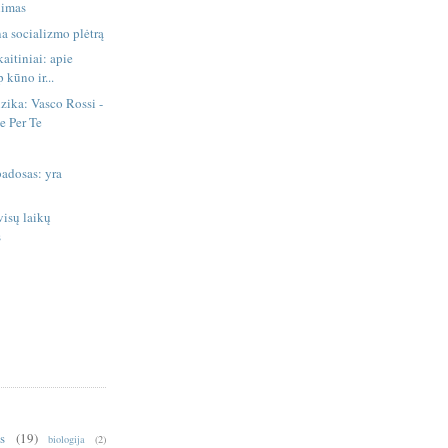
limas
na socializmo plėtrą
aitiniai: apie
 kūno ir...
zika: Vasco Rossi -
e Per Te
badosas: yra
visų laikų
s
is
(19)
biologija
(2)