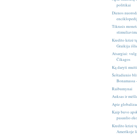
politikai
Dienos nuorod
enciklopedi
Tikrasis monet
stimuliavim
Kredito krizė t
Graikija išli
Atsargiai: vulg
Čikagos
Ką daryti mui
Šeštadienio bli
Bonamassa -
Raibumynai
Auksas ir mėšl
Apie globalizac
Kaip buvo apsk
pasaulio eko
Kredito krizė t
Amerikoje ši