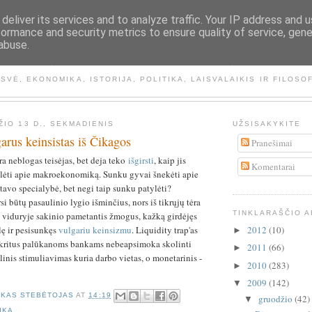
deliver its services and to analyze traffic. Your IP address and 
formance and security metrics to ensure quality of service, gen
abuse.
NEMATOMA RANKA
ISVĖ, EKONOMIKA, ISTORIJA, POLITIKA, LAISVALAIKIS IR FILOSO
ŽIO 13 D., SEKMADIENIS
UŽSISAKYKITE
garus keinsistas iš Čikagos
Pranešimai
a neblogas teisėjas, bet deja teko
išgirsti
, kaip jis
Komentarai
ylėti apie makroekonomiką. Sunku gyvai šnekėti apie
 tavo specialybė, bet negi taip sunku patylėti?
si būtų pasaulinio lygio išminčius, nors iš tikrųjų tėra
TINKLARAŠČIO 
 viduryje sakinio pametantis žmogus, kažką girdėjęs
2012
(10)
lę ir pesisunkęs
vulgariu keinsizmu
. Liquidity trap'as
►
ukritus palūkanoms bankams nebeapsimoka skolinti
2011
(66)
►
linis stimuliavimas kuria darbo vietas, o monetarinis -
2010
(283)
►
2009
(142)
▼
ŠKAS STEBĖTOJAS
AT
14:19
gruodžio
(42)
▼
IKA