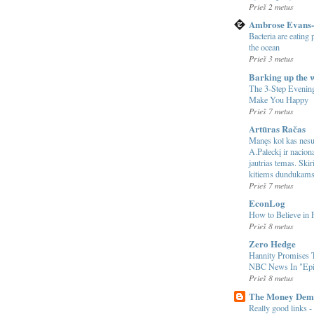
Prieš 2 metus
Ambrose Evans-
Bacteria are eating
the ocean
Prieš 3 metus
Barking up the 
The 3-Step Evening
Make You Happy
Prieš 7 metus
Artūras Račas
Manęs kol kas nesu
A.Paleckį ir nacio
jautrias temas. Ski
kitiems dundukam
Prieš 7 metus
EconLog
How to Believe in 
Prieš 8 metus
Zero Hedge
Hannity Promises
NBC News In "Epi
Prieš 8 metus
The Money Dem
Really good links - 