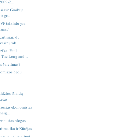
009-2...
ęsiasi: Graikija
r gr...
BVP taikiniu yra
kams?
aitiniai: du
vasinį tob...
zika: Paul
 The Long and ...
s švietimas?
onomikos bėdų
aldžios išlaidų
ketas
iausias ekonomistas
neig...
riausias blogas
ritmetika ir Kūrėjas
svarbą monetarinei