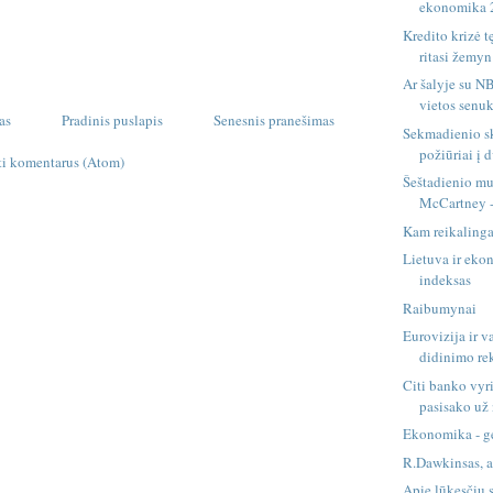
ekonomika 2
Kredito krizė t
ritasi žemyn i
Ar šalyje su N
vietos senu
as
Pradinis puslapis
Senesnis pranešimas
Sekmadienio sk
požiūriai į d
ti komentarus (Atom)
Šeštadienio mu
McCartney -
Kam reikalinga
Lietuva ir ek
indeksas
Raibumynai
Eurovizija ir v
didinimo re
Citi banko vyr
pasisako už 
Ekonomika - ge
R.Dawkinsas, a
Apie lūkesčių 