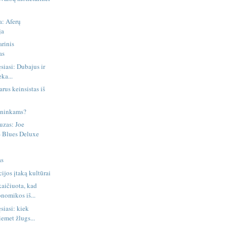
a: Aferų
ja
arinis
as
ęsiasi: Dubajus ir
eka...
arus keinsistas iš
tininkams?
uzas: Joe
 Blues Deluxe
as
ijos įtaką kultūrai
aičiuota, kad
nomikos iš...
ęsiasi: kiek
emet žlugs...