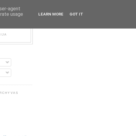
user-agent
erate usage
LEARN MORE
GOT IT
FIJA
ARCHYVAS