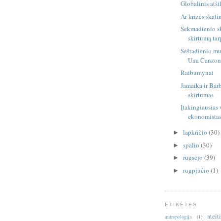
Globalinis atši
Ar krizės skati
Sekmadienio sk
skirtumą tarp
Šeštadienio mu
Una Canzon
Raibumynai
Jamaika ir Bar
skirtumas
Įtakingiausias 
ekonomista
lapkričio
(30)
►
spalio
(30)
►
rugsėjo
(39)
►
rugpjūčio
(1)
►
ETIKETĖS
ateit
antropologija
(1)