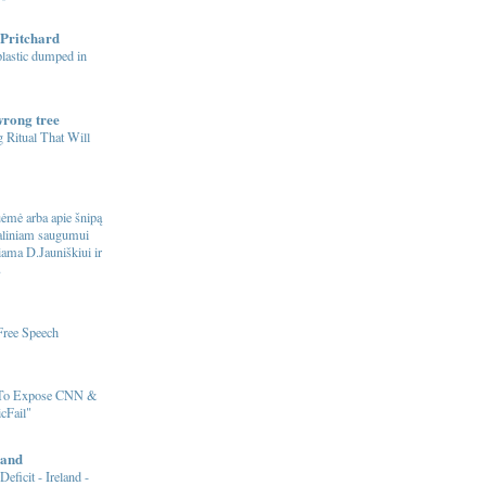
Pritchard
 plastic dumped in
wrong tree
 Ritual That Will
ėmė arba apie šnipą
naliniam saugumui
riama D.Jauniškiui ir
s
Free Speech
 To Expose CNN &
cFail"
and
Deficit - Ireland -