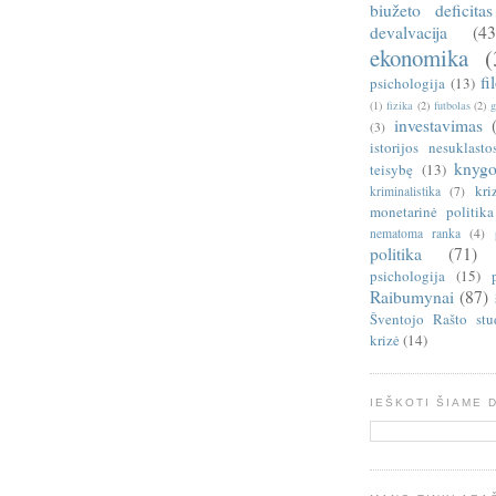
biužeto deficitas
devalvacija
(43
ekonomika
(
fi
psichologija
(13)
(1)
fizika
(2)
futbolas
(2)
g
investavimas
(3)
istorijos nesuklasto
knygo
teisybę
(13)
kri
kriminalistika
(7)
monetarinė politika
nematoma ranka
(4)
politika
(71)
psichologija
(15)
Raibumynai
(87)
Šventojo Rašto stu
krizė
(14)
IEŠKOTI ŠIAME 