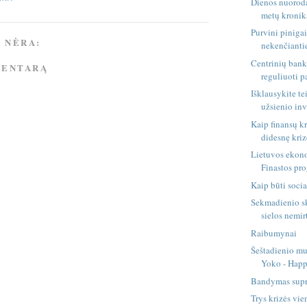
Dienos nuoroda
metų kronik
Purvini piniga
 NĖRA:
nekenčianti
Centrinių bank
MENTARĄ
reguliuoti 
Išklausykite te
užsienio inv
Kaip finansų kr
didesnę kriz
Lietuvos ekon
Finastos pr
Kaip būti soci
Sekmadienio sk
sielos nemi
Raibumynai
Šeštadienio mu
Yoko - Happ
Bandymas supra
Trys krizės vi