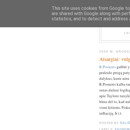
This site uses cookies from Google to 
are shared with Google along with per
statistics, and to detect and address 
LA
2009 M. GRUOD
Atsargiai: vul
R.Posneris
galbūt yr
praleido progą pat
dalykus, kurie nėra
R.Posneris kalba tar
senas dažnai logiką
apie Tayloro taisyk
būna dėl to, kad n
vieni kitiems. Fiska
infliaciją. Ir t.t.
POSTED BY
ŠALI
LABELS:
EKONOM