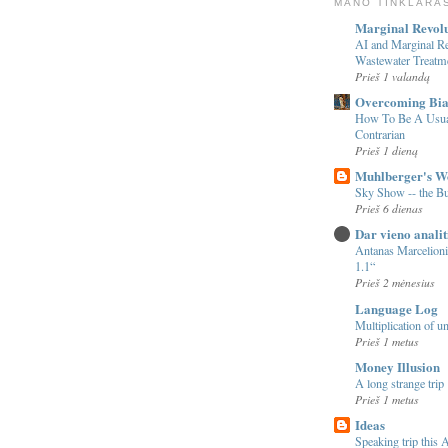
MANO TINKLARA
Marginal Revol
AI and Marginal Re
Wastewater Treatm
Prieš 1 valandą
Overcoming Bia
How To Be A Usua
Contrarian
Prieš 1 dieną
Muhlberger's W
Sky Show -- the 
Prieš 6 dienas
Dar vieno analit
Antanas Marcelioni
1.1“
Prieš 2 mėnesius
Language Log
Multiplication of u
Prieš 1 metus
Money Illusion
A long strange trip
Prieš 1 metus
Ideas
Speaking trip this A