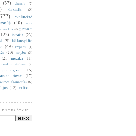
(37)
chemija
(2)
)
diskusija
(3)
322)
evoliucinė
losofija
(40)
finasta
gurmanai
alvosūkiai
(2)
(122)
istorija
(23)
si
(9)
išklausykite
s
(49)
krepšinis
(1)
zės
(29)
mityba
(3)
(21)
muzika
(11)
pasaulinis atšilimas
(2)
pramogos
(16)
pusiau rimtai
(17)
šeimos ekonomika
(6)
dijos
(12)
valiutos
DIENORAŠTYJE