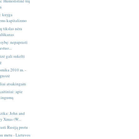
: Humoristinė šių
a
i: knyga
ems kapitalizmo
ų tikslas nėra
palūkanas
isybę: nepaprasti
estuo...
izė gali sukelti
ę
omika 2010 m. -
ognozė
aliai atsakingam
aitiniai: apie
rtingumą
zika: John and
y Xmas (W...
sti Rusiją protu
enu metu - Lietuvos