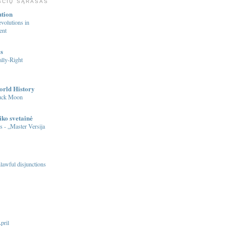
ŠČIŲ SĄRAŠAS
ution
volutions in
ent
s
lly-Right
orld History
Buck Moon
iko svetainė
s - „Master Versija
nlawful disjunctions
pril