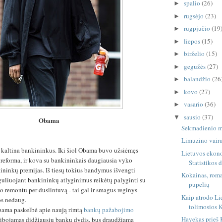
spalio
(26)
►
rugsėjo
(23)
►
rugpjūčio
(19
►
liepos
(15)
►
birželio
(15)
►
gegužės
(27)
►
balandžio
(26
►
kovo
(27)
►
vasario
(36)
►
sausio
(37)
▼
Obama
Sekmadienio m
Limuzino vairu
s kaltina bankininkus. Iki šiol Obama buvo užsiėmęs
Lietuvos ekon
reforma, ir kova su bankininkais daugiausia vyko
Statistikos 
ininkų premijas. Iš tiesų tokius bandymus išvengti
Kokainas, roma
eguliuojant bankininkų atlyginimus reikėtų palyginti su
pupelių
o remontu per duslintuvą - tai gal ir smagus reginys
Kaip atrodo Lie
os nedaug.
tolimosios
Obama paskelbė apie naują rimtą
bankų pažabojimo
Hayekas prieš 
s ribojamas didžiausių bankų dydis, bus draudžiama