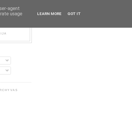
user-agent
erate usage
LEARN MORE
GOT IT
FIJA
ARCHYVAS