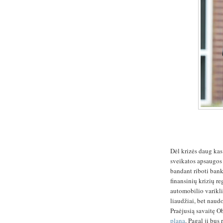
Dėl krizės daug ka
sveikatos apsaugos 
bandant riboti bank
finansinių krizių r
automobilio varikli
liaudžiai, bet naud
Praėjusią savaitę 
planą
. Pagal jį bu