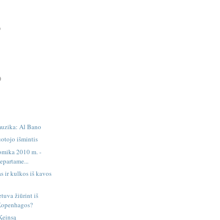
)
)
uzika: Al Bano
otojo išmintis
omika 2010 m. -
departame...
s ir kulkos iš kavos
tuva žiūrint iš
 Kopenhagos?
Keinsą