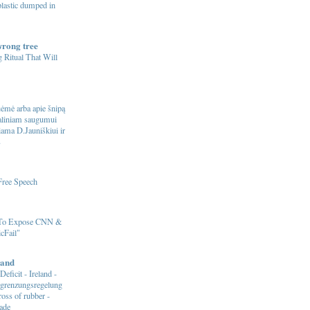
 plastic dumped in
wrong tree
 Ritual That Will
ėmė arba apie šnipą
naliniam saugumui
riama D.Jauniškiui ir
s
Free Speech
 To Expose CNN &
cFail"
and
Deficit - Ireland -
egrenzungsregelung
ross of rubber -
ade