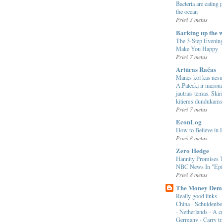
Bacteria are eating
the ocean
Prieš 3 metus
Barking up the 
The 3-Step Evening
Make You Happy
Prieš 7 metus
Artūras Račas
Manęs kol kas nesu
A.Paleckį ir nacio
jautrias temas. Ski
kitiems dundukam
Prieš 7 metus
EconLog
How to Believe in 
Prieš 8 metus
Zero Hedge
Hannity Promises
NBC News In "Epi
Prieš 8 metus
The Money Dem
Really good links - 
China - Schuldenb
- Netherlands - A c
Germany - Carry tr