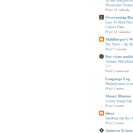
Wastewater Treatm
Prieš 21 valandą
Overcoming Bia
Easy To Hard Disc
Careers Paths
Prieš 22 valandas
Muhlberger's W
Sky Show -- the 
Prieš 1 savaitę
Dar vieno analit
Antanas Marcelioni
1.1“
Prieš 2 mėnesius
Language Log
Multiplication of u
Prieš 1 metus
Money Illusion
A long strange trip
Prieš 1 metus
Ideas
Speaking trip this A
Prieš 2 metus
Ambrose Evans-