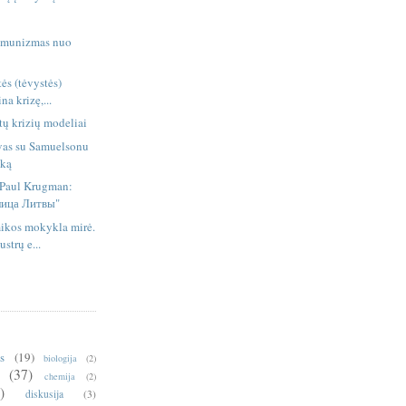
komunizmas nuo
ės (tėvystės)
na krizę,...
utų krizių modeliai
vas su Samuelsonu
iką
- Paul Krugman:
лица Литвы"
ikos mokykla mirė.
strų e...
is
(19)
biologija
(2)
(37)
chemija
(2)
)
diskusija
(3)