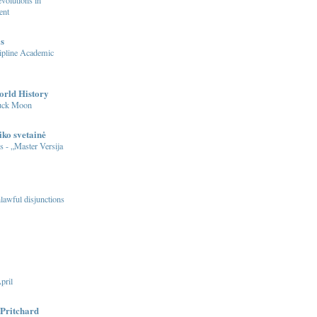
ent
s
ipline Academic
orld History
Buck Moon
iko svetainė
s - „Master Versija
nlawful disjunctions
pril
Pritchard