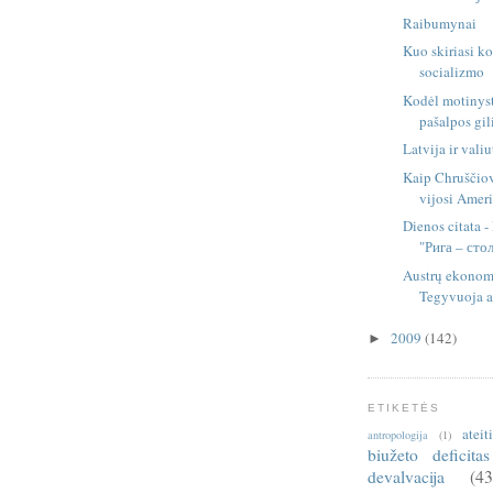
Raibumynai
Kuo skiriasi 
socializmo
Kodėl motinyst
pašalpos gili
Latvija ir vali
Kaip Chruščio
vijosi Amer
Dienos citata 
"Рига – сто
Austrų ekonom
Tegyvuoja au
2009
(142)
►
ETIKETĖS
ateit
antropologija
(1)
biužeto deficitas
devalvacija
(43