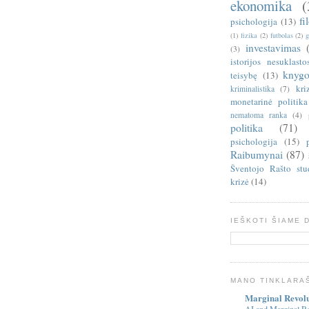
ekonomika
(
fi
psichologija
(13)
(1)
fizika
(2)
futbolas
(2)
g
investavimas
(3)
istorijos nesuklasto
knygo
teisybę
(13)
kri
kriminalistika
(7)
monetarinė politika
nematoma ranka
(4)
politika
(71)
psichologija
(15)
Raibumynai
(87)
Šventojo Rašto stu
krizė
(14)
IEŠKOTI ŠIAME 
MANO TINKLARA
Marginal Revol
AI and Marginal Re