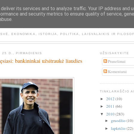
deliver its services and to analyze traffic. Your IP address and 
formance and security metrics to ensure quality of service, gen
abuse.
NEMATOMA RANKA
ISVĖ, EKONOMIKA, ISTORIJA, POLITIKA, LAISVALAIKIS IR FILOSO
 25 D., PIRMADIENIS
UŽSISAKYKITE
ęsiasi: bankininkai užsitraukė liaudies
Pranešimai
Komentarai
TINKLARAŠČIO 
2012
(10)
►
2011
(66)
►
2010
(283)
▼
gruodžio
(10)
►
lapkričio
(22)
►