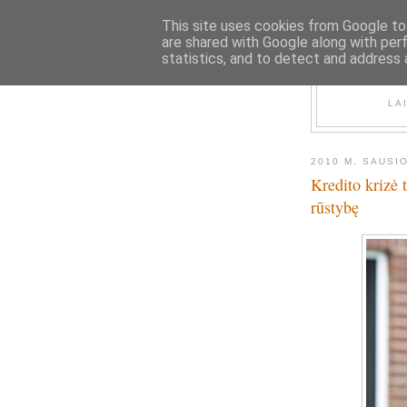
This site uses cookies from Google to 
are shared with Google along with per
statistics, and to detect and address 
LA
2010 M. SAUSIO
Kredito krizė t
rūstybę