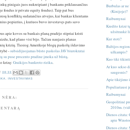
inkų pinigais juos nukreipiant į bankams priklausančius
Burbulas ar ne
e fondus ir private equity fondus). Taip pat bus
(Kinijoje)?
resų konfliktą sudarančius atvejus, kai bankas klientams
Raibumynai
nius popierius, į kuriuos buvo investavęs pats savo
Kredito krizė t
užsitraukė li
us apie kovos su bankais planą pradėjo stipriai kristi
Kur stoti?
aizdu, kad plano visi bijo. Tačiau naujasis planas
inių krizių. Tiesiog Amerikoje blogų paskolų išdavimo
Baltijos regio
stybė -
subsidijuojamas būsto paskolas JAV biurokratai
užkampis?
rijų su puse procento pradine įmoka už būstą
.
Kuo tiki tikint
to krizę:
Graikijos bankroto rizika
.
Ar kuo sekso da
saugesnis?
T
08:33
IKA
,
INVESTAVIMAS
Apie tikėjimo 
Populiariausi į
Raibumynai
 NĖRA:
Geopolitinė pr
2010m. (vid
MENTARĄ
Dienos citata:
apie Winsto
Dienos citata: