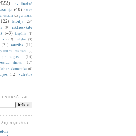
322)
evoliucinė
losofija
(40)
finasta
gurmanai
alvosūkiai
(2)
(122)
istorija
(23)
si
(9)
išklausykite
s
(49)
krepšinis
(1)
zės
(29)
mityba
(3)
(21)
muzika
(11)
pasaulinis atšilimas
(2)
pramogos
(16)
pusiau rimtai
(17)
šeimos ekonomika
(6)
dijos
(12)
valiutos
DIENORAŠTYJE
ŠČIŲ SĄRAŠAS
ution
volutions in