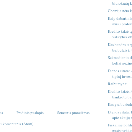
biurokratų k
Chemija nėra 
Kaip dabartinis
mūsų protė
Kredito krizė tę
valstybės ob
Kas bendro tar
burbulais ir 
Sekmadienio sk
keliai neži
Dienos citata:
tipinį inves
Raibumynai
Kredito krizė. 
bankrotų ba
Kas yra burbul
Dienos citata:
as
Pradinis puslapis
Senesnis pranešimas
apie akcijų r
ti komentarus (Atom)
Fiskalinė polit
nusistovėjus