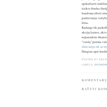
spekuliuoti indėlin
rizikos fondus (hedg
bandoma riboti inte
pardavinėja vertybi
lėšas.
Kadangi tik paskelb
akcijų kainos, akiv
nepanaikins finans
"verslą" perima val
išdavinėja tik su t
Daugiau apie kredi
POSTED BY
123
A
LABELS:
EKONOM
KOMENTARŲ
RAŠYTI KO