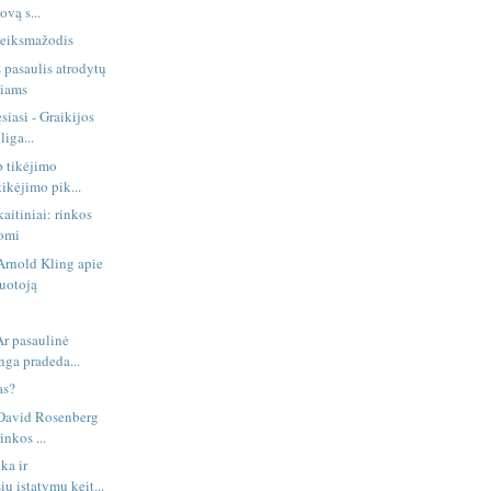
ovą s...
keiksmažodis
 pasaulis atrodytų
viams
siasi - Graikijos
liga...
p tikėjimo
tikėjimo pik...
aitiniai: rinkos
nomi
 Arnold Kling apie
tuotoją
Ar pasaulinė
nga pradeda...
as?
 David Rosenberg
inkos ...
ika ir
ių įstatymų keit...