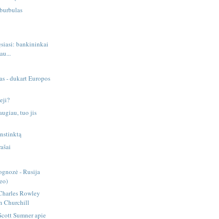
 burbulas
ęsiasi: bankininkai
au...
nas - dukart Europos
ieji?
ugiau, tuo jis
instinktą
rašai
ognozė - Rusija
eo)
 Charles Rowley
n Churchill
 Scott Sumner apie