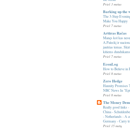
Prieš 3 metus
Barking up the 
The 3-Step Evening
Make You Happy
Prieš 7 metus
Artūras Račas
Manęs kol kas nesu
A.Paleckį ir nacio
jautrias temas. Ski
kitiems dundukam
Prieš 7 metus
EconLog
How to Believe in 
Prieš 8 metus
Zero Hedge
Hannity Promises
NBC News In "Epi
Prieš 8 metus
The Money Dem
Really good links - 
China - Schuldenb
- Netherlands - A c
Germany - Carry tr
Prieš 15 metų