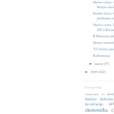
Dienos citata: 
Rusijos ekon
Kredito krizė: 
problemos i
Dienos citata:
JAV ir Kinij
R.Hansonas ap
Dienos nuoroda
T.Cowenas api
Raibumynai
sausio
(37)
►
2009
(142)
►
ETIKETĖS
ateit
antropologija
(1)
biužeto deficitas
devalvacija
(43
ekonomika
(