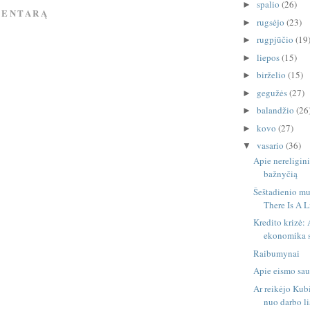
spalio
(26)
►
MENTARĄ
rugsėjo
(23)
►
rugpjūčio
(19
►
liepos
(15)
►
birželio
(15)
►
gegužės
(27)
►
balandžio
(26
►
kovo
(27)
►
vasario
(36)
▼
Apie nereligi
bažnyčią
Šeštadienio mu
There Is A Li
Kredito krizė:
ekonomika sp
Raibumynai
Apie eismo sa
Ar reikėjo Kubi
nuo darbo li