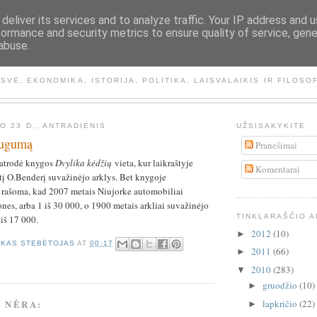
deliver its services and to analyze traffic. Your IP address and 
formance and security metrics to ensure quality of service, gen
abuse.
NEMATOMA RANKA
ISVĖ, EKONOMIKA, ISTORIJA, POLITIKA, LAISVALAIKIS IR FILOSO
O 23 D., ANTRADIENIS
UŽSISAKYKITE
augumą
Pranešimai
 atrodė knygos
Dvylika kėdžių
vieta, kur laikraštyje
Komentarai
tį O.Benderį suvažinėjo arklys. Bet knygoje
rašoma, kad 2007 metais Niujorke automobiliai
es, arba 1 iš 30 000, o 1900 metais arkliai suvažinėjo
TINKLARAŠČIO 
iš 17 000.
2012
(10)
►
ŠKAS STEBĖTOJAS
AT
00:17
2011
(66)
►
2010
(283)
▼
gruodžio
(10)
►
 NĖRA:
lapkričio
(22)
►