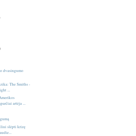
)
)
nio dvasingumo
zika: The Smiths -
ght ...
 Amerikos
arčiai artėja ...
ugumą
liui slėpti krizę
audie...