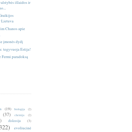
valstybės išlaidos ir
o...
Graikijos
r Lietuva
 Jim Chanos apie
ą
ie įmonės dydį
: tegyvuoja Estija!
e Fermi paradoksą
is
(19)
biologija
(2)
(37)
chemija
(2)
)
diskusija
(3)
322)
evoliucinė