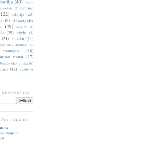
losofija
(40)
finasta
gurmanai
alvosūkiai
(2)
(122)
istorija
(23)
si
(9)
išklausykite
s
(49)
krepšinis
(1)
zės
(29)
mityba
(3)
(21)
muzika
(11)
pasaulinis atšilimas
(2)
pramogos
(16)
pusiau rimtai
(17)
šeimos ekonomika
(6)
dijos
(12)
valiutos
DIENORAŠTYJE
ŠČIŲ SĄRAŠAS
ution
volutions in
ent