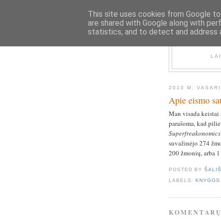
This site uses cookies from Google to 
are shared with Google along with per
statistics, and to detect and address 
LA
2010 M. VASARI
Apie eismo s
Man visada keistai
parašoma, kad pilie
Superfreakonomics
suvažinėjo 274 žmon
200 žmonių, arba 1 
POSTED BY
ŠALI
LABELS:
KNYGOS
KOMENTARŲ