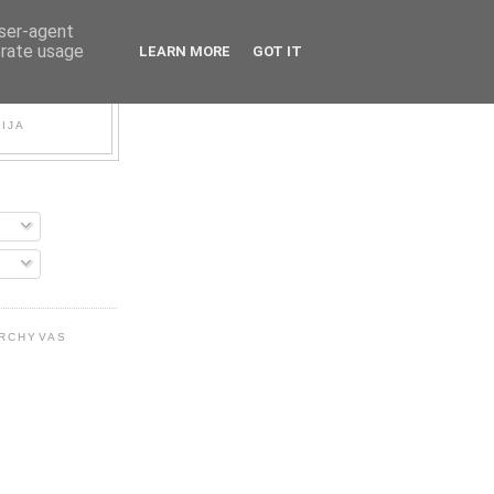
user-agent
erate usage
LEARN MORE
GOT IT
FIJA
ARCHYVAS