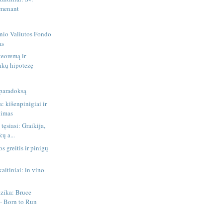
tmenant
inio Valiutos Fondo
as
teoremą ir
inkų hipotezę
paradoksą
: kišenpinigiai ir
jimas
tęsiasi: Graikija,
ų a...
s greitis ir pinigų
aitiniai: in vino
zika: Bruce
 - Born to Run