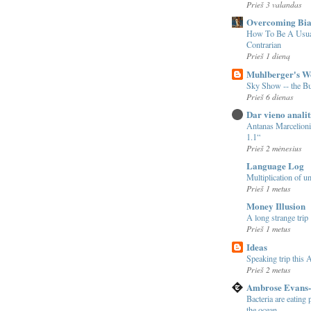
Prieš 3 valandas
Overcoming Bia
How To Be A Usua
Contrarian
Prieš 1 dieną
Muhlberger's W
Sky Show -- the 
Prieš 6 dienas
Dar vieno analit
Antanas Marcelioni
1.1“
Prieš 2 mėnesius
Language Log
Multiplication of u
Prieš 1 metus
Money Illusion
A long strange trip
Prieš 1 metus
Ideas
Speaking trip this A
Prieš 2 metus
Ambrose Evans-
Bacteria are eating
the ocean