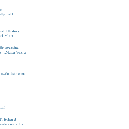
s
lly-Right
orld History
Buck Moon
iko svetainė
s - „Master Versija
nlawful disjunctions
pril
Pritchard
 plastic dumped in