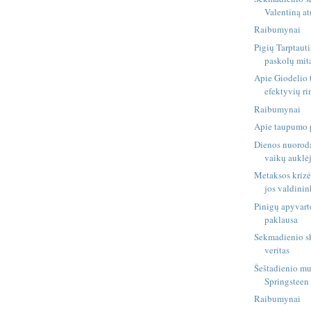
Valentiną a
Raibumynai
Pigių Tarptaut
paskolų mit
Apie Giodelio 
efektyvių r
Raibumynai
Apie taupumo 
Dienos nuoroda
vaikų auklė
Metaksos krizė 
jos valdinink
Pinigų apyvarto
paklausa
Sekmadienio sk
veritas
Šeštadienio mu
Springsteen
Raibumynai