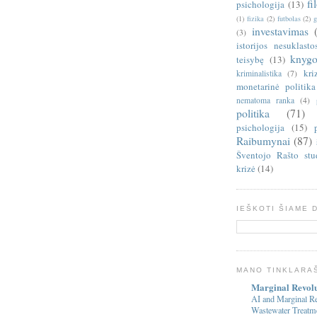
fi
psichologija
(13)
(1)
fizika
(2)
futbolas
(2)
g
investavimas
(3)
istorijos nesuklasto
knygo
teisybę
(13)
kri
kriminalistika
(7)
monetarinė politika
nematoma ranka
(4)
politika
(71)
psichologija
(15)
Raibumynai
(87)
Šventojo Rašto stu
krizė
(14)
IEŠKOTI ŠIAME 
MANO TINKLARA
Marginal Revol
AI and Marginal Re
Wastewater Treatm