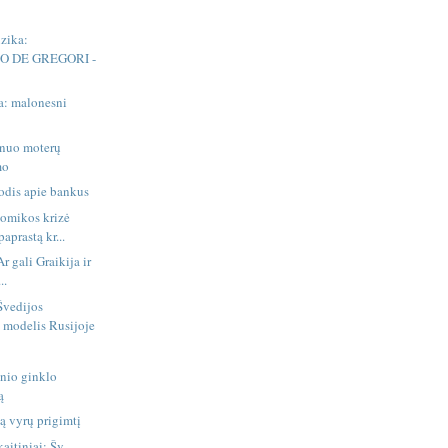
zika:
O DE GREGORI -
a: malonesni
 nuo moterų
mo
dis apie bankus
nomikos krizė
aprastą kr...
r gali Graikija ir
..
 Švedijos
modelis Rusijoje
nio ginklo
ą
 vyrų prigimtį
aitiniai: Šv.