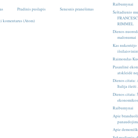
Raibumynai
as
Pradinis puslapis
Senesnis pranešimas
Šeštadienio mu
FRANCESC
ti komentarus (Atom)
RIMMEL
Dienos nuorod
malonumai
Kas nukentėjo
išsilaisvini
Raimondas Kuo
Pasaulinė eko
atskleidė nep
Dienos citata: A
Italija išeiti .
Dienos citata:
ekonomikos 
Raibumynai
Apie branduoli
panaudojim
Apie demonišką
Sekmadienio sk