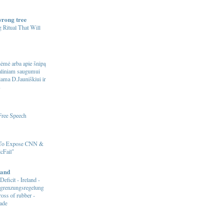
wrong tree
 Ritual That Will
ėmė arba apie šnipą
naliniam saugumui
riama D.Jauniškiui ir
s
Free Speech
 To Expose CNN &
cFail"
and
Deficit - Ireland -
egrenzungsregelung
ross of rubber -
ade