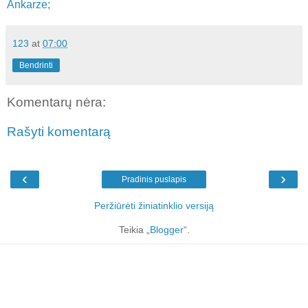
Ankarze;
123
at
07:00
Bendrinti
Komentarų nėra:
Rašyti komentarą
‹
›
Pradinis puslapis
Peržiūrėti žiniatinklio versiją
Teikia „
Blogger
“.