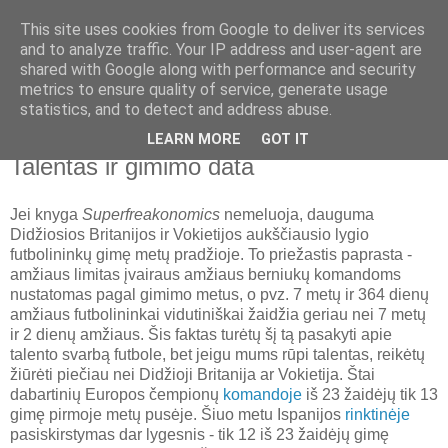
This site uses cookies from Google to deliver its services
Nematoma ranka
and to analyze traffic. Your IP address and user-agent are
shared with Google along with performance and security
metrics to ensure quality of service, generate usage
Laisvė, ekonomika, istorija, politika, laisvalaikis ir filosofija
statistics, and to detect and address abuse.
LEARN MORE
GOT IT
2010 m. kovo 31 d., trečiadienis
Talentas ir gimimo data
Jei knyga
Superfreakonomics
nemeluoja, dauguma
Didžiosios Britanijos ir Vokietijos aukščiausio lygio
futbolininkų gimę metų pradžioje. To priežastis paprasta -
amžiaus limitas įvairaus amžiaus berniukų komandoms
nustatomas pagal gimimo metus, o pvz. 7 metų ir 364 dienų
amžiaus futbolininkai vidutiniškai žaidžia geriau nei 7 metų
ir 2 dienų amžiaus. Šis faktas turėtų šį tą pasakyti apie
talento svarbą futbole, bet jeigu mums rūpi talentas, reikėtų
žiūrėti piečiau nei Didžioji Britanija ar Vokietija. Štai
dabartinių Europos čempionų
komandoje
iš 23 žaidėjų tik 13
gimę pirmoje metų pusėje. Šiuo metu Ispanijos
rinktinėje
pasiskirstymas dar lygesnis - tik 12 iš 23 žaidėjų gimę