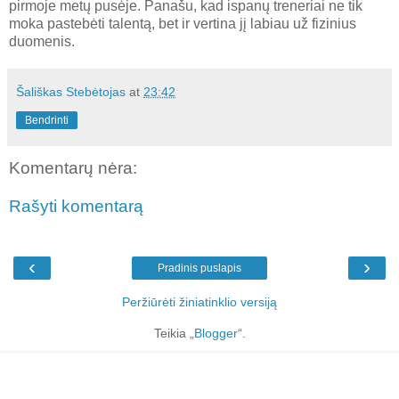
pirmoje metų pusėje. Panašu, kad ispanų treneriai ne tik
moka pastebėti talentą, bet ir vertina jį labiau už fizinius
duomenis.
Šališkas Stebėtojas
at
23:42
Bendrinti
Komentarų nėra:
Rašyti komentarą
‹
›
Pradinis puslapis
Peržiūrėti žiniatinklio versiją
Teikia „
Blogger
“.